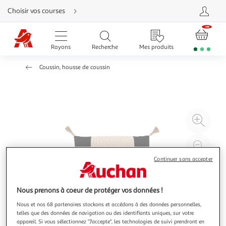
Aller
Choisir vos courses
directement
au
contenu
Aller
directement
Rayons
Recherche
Mes produits
à
la
recherche
Coussin, housse de coussin
Aller
directement
à
la
navigation
Aller
directement
à
Agr
la
rubrique
l'il
besoin
d'aide
à
Réd
20
l'il
Continuer sans accepter
à
Par
100
le
Nous prenons à coeur de protéger vos données !
%
pro
Nous et nos 68 partenaires stockons et accédons à des données personnelles,
telles que des données de navigation ou des identifiants uniques, sur votre
appareil. Si vous sélectionnez "J'accepte", les technologies de suivi prendront en