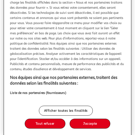
Illustration
Illustration
charge les finalités affichées dans la section « Nous et nos partenaires traitons
précédente
suivante
des données pour fournir ». Si vous retirez votre consentement, elles seront
désactivées. Si les technologies de suivi sont désactivées, il est possible que
certains contenus et annonces qui vous sont présentés ne soient pas pertinents
pour vous. Vous pouvez faire réapparaître ce menu pour modifier vos choix ou
pour retirer votre consentement à tout moment en cliquant sur le lien "Gérer
J-LINE
mes préférences" en bas de page. Les choix que vous avez fait auront un effet
Coussin déco tissage 30x50cm noir & beige
sur notre ou nos sites web. Pour plus d’informations, reportez-vous à notre
Informations Techniques : Dimensions : L. 30 x l. 50 x H. 11
politique de confidentialité. Nos équipes ainsi que nos partenaires externes
cm Matière : Polyester Spécificités : Tendance & Moderne
traitent des données selon les finalités suivantes : Utiliser des données de
Coussin Déco Forme Rectangulaire Effet Tissage Avec
géolocalisation précises. Analyser activement les caractéristiques de l’appareil
En savoir +
pour l’identification. Stocker et/ou accéder à des informations sur un appareil.
Pompons Housse Amovible Lavage à la Main uniquement
Publicités et contenu personnalisés, mesure de performance des publicités et du
Vous voulez connaître le prix de ce produit ?
Poids : 0,442 kg Couleur : Noir & Beige
contenu, études d’audience et développement de services.
Afficher le prix
Nos équipes ainsi que nos partenaires externes, traitent des
données selon les finalités suivantes :
Liste de nos partenaires (fournisseurs)
Description
Afficher toutes les finalités
Caractéristiques
Tout refuser
J'accepte