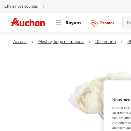
Aller
Choisir vos courses
directement
au
contenu
Aller
Rayons
Promos
directement
à
la
recherche
Aller
Accueil
Meuble, linge de maison
Décoration
Pl
directement
à
la
navigation
Aller
directement
à
la
rubrique
besoin
d'aide
Nous preno
Nous et nos 6
identifiants u
finalités affi
consentement,
annonces qui 