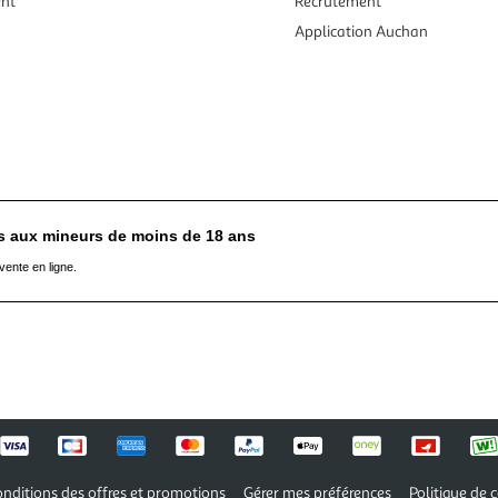
ent
Recrutement
Application Auchan
es aux mineurs de moins de 18 ans
vente en ligne.
nditions des offres et promotions
Gérer mes préférences
Politique de c