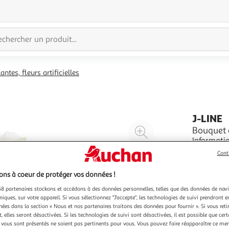
antes, fleurs artificielles
J-LINE
Agrandir
Bouquet d
Informations Techniques :
l'illustration
Plastique 
à
Réduire
Cont
Fleurs Art
En savoir 
200%
l'illustration
Blanc & V
ns à coeur de protéger vos données !
à
Partager
8 partenaires stockons et accédons à des données personnelles, telles que des données de nav
100
le
niques, sur votre appareil. Si vous sélectionnez "J'accepte", les technologies de suivi prendront e
%
produit
chées dans la section « Nous et nos partenaires traitons des données pour fournir ». Si vous retir
 elles seront désactivées. Si les technologies de suivi sont désactivées, il est possible que cer
vous sont présentés ne soient pas pertinents pour vous. Vous pouvez faire réapparaître ce me