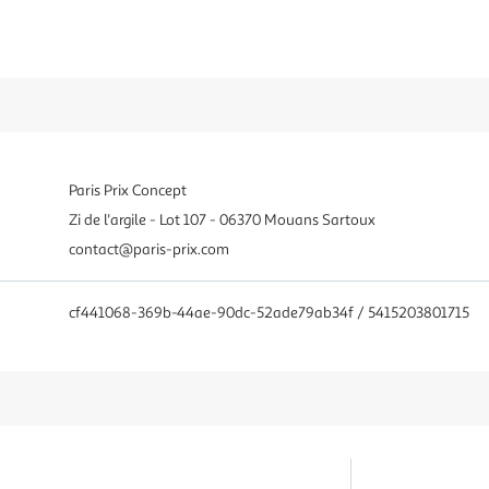
Paris Prix Concept
Zi de l'argile - Lot 107 - 06370 Mouans Sartoux
contact@paris-prix.com
cf441068-369b-44ae-90dc-52ade79ab34f / 5415203801715