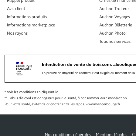
Rappel produit
Offres de financem
Avis client
Auchan Traiteur
Informations produits
Auchan Voyages
Informations marketplace
Auchan Billetterie
Nos rayons
Auchan Photo
Tous nos services
Interdiction de vente de boissons alcooliqu
La preuve de majorité de l'acheteur est exigée au moment de la 
* Voir les conditions
en cliquant ici
** L’abus d’alcool est dangereux pour la santé, à consommer avec modération
Pour votre santé, évitez de grignoter entre les repas.
www.mangerbouger.fr
Nos conditions générales
Mentions légales
Co