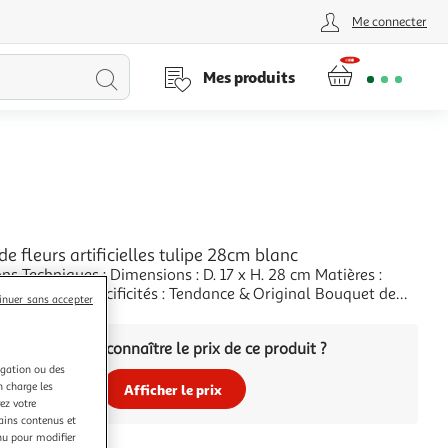
Me connecter
Lancer
Mes produits
la
recherche
e fleurs artificielles tulipe 28cm blanc
 Dimensions : D. 17 x H. 28 cm Matières :
& Polyester Spécificités : Tendance & Original Bouquet de
inuer sans accepter
ificielle Forme Ronde Design Tulipe Poids : 0,08 kg Couleur :
+
ert
Vous voulez connaître le prix de ce produit ?
igation ou des
n charge les
Afficher le prix
ez votre
tains contenus et
nu pour modifier