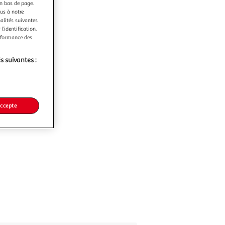
en bas de page.
ous à notre
nalités suivantes
l’identification.
erformance des
s suivantes :
accepte