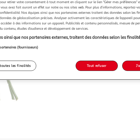
pour retirer votre consentement à tout moment en cliquant sur le lien "Gérer mes préférences" 
 vous avez fait auront un effet sur notre ou nos sites web. Pour plus d’informations, reportez-v
confidentialité. Nos équipes ainsi que nos partenaires externes traitent des données selon les fi
 données de géolocalisation précises. Analyser activement les caractéristiques de l’appareil pour 
 accéder à des informations sur un appareil. Publicités et contenu personnalisés, mesure de p
 du contenu, études d’audience et développement de services.
s ainsi que nos partenaires externes, traitent des données selon les finalité
partenaires (fournisseurs)
toutes les finalités
Tout refuser
J'