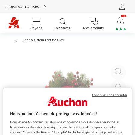
Aller
Choisir vos courses
directement
au
contenu
Aller
directement
Rayons
Recherche
Mes produits
à
la
recherche
Plantes, fleurs artificielles
Aller
directement
à
la
navigation
Aller
directement
à
Agr
la
rubrique
l'il
besoin
d'aide
à
Réd
20
l'il
Continuer sans accepter
à
Par
100
le
Nous prenons à coeur de protéger vos données !
%
pro
Nous et nos 68 partenaires stockons et accédons à des données personnelles,
telles que des données de navigation ou des identifiants uniques, sur votre
appareil. Si vous sélectionnez "J'accepte", les technologies de suivi prendront en