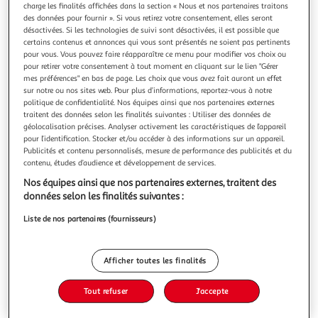
charge les finalités affichées dans la section « Nous et nos partenaires traitons
des données pour fournir ». Si vous retirez votre consentement, elles seront
désactivées. Si les technologies de suivi sont désactivées, il est possible que
certains contenus et annonces qui vous sont présentés ne soient pas pertinents
pour vous. Vous pouvez faire réapparaître ce menu pour modifier vos choix ou
pour retirer votre consentement à tout moment en cliquant sur le lien "Gérer
J-LINE
mes préférences" en bas de page. Les choix que vous avez fait auront un effet
Bouquet de fleurs artificielles roses 28cm rouge & vert
sur notre ou nos sites web. Pour plus d’informations, reportez-vous à notre
Informations Techniques : Dimensions : D. 23 x H. 28 cm
politique de confidentialité. Nos équipes ainsi que nos partenaires externes
Matière : Plastique Spécificités : Tendance & Chic Bouquet
traitent des données selon les finalités suivantes : Utiliser des données de
de Fleurs Artificielles Forme Ronde Mélange de Roses,
géolocalisation précises. Analyser activement les caractéristiques de l’appareil
En savoir +
pour l’identification. Stocker et/ou accéder à des informations sur un appareil.
Baies & Branches de Pin Poids : 0,151 kg Couleur : Rouge &
Publicités et contenu personnalisés, mesure de performance des publicités et du
Vous voulez connaître le prix de ce produit ?
Vert
contenu, études d’audience et développement de services.
Afficher le prix
Nos équipes ainsi que nos partenaires externes, traitent des
données selon les finalités suivantes :
Liste de nos partenaires (fournisseurs)
Description
Afficher toutes les finalités
Caractéristiques
Tout refuser
J'accepte