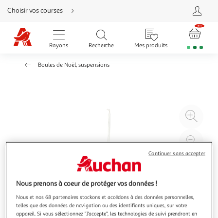
Aller
Choisir vos courses
directement
au
contenu
Aller
directement
Rayons
Recherche
Mes produits
à
la
recherche
Boules de Noël, suspensions
Aller
directement
à
la
navigation
Aller
directement
à
Agr
la
rubrique
l'il
besoin
d'aide
à
Réd
20
l'il
Continuer sans accepter
à
Par
100
le
Nous prenons à coeur de protéger vos données !
%
pro
Nous et nos 68 partenaires stockons et accédons à des données personnelles,
telles que des données de navigation ou des identifiants uniques, sur votre
appareil. Si vous sélectionnez "J'accepte", les technologies de suivi prendront en