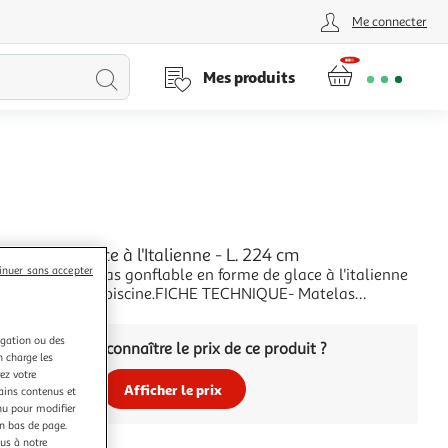
Me connecter
Lancer
Mes produits
la
recherche
onflable Glace à l'Italienne - L. 224 cm
inuer sans accepter
ance, ce matelas gonflable en forme de glace à l'italienne
 du fun à votre piscine.FICHE TECHNIQUE- Matelas
en PVC vinyle.- Inclus, un patch de
+
n.CARACTERISTIQUES TECHNIQUES- Dimensions : L. 224 x
igation ou des
Vous voulez connaître le prix de ce produit ?
 Poids : 1,36 kg.
n charge les
ez votre
Afficher le prix
tains contenus et
nu pour modifier
en bas de page.
ous à notre