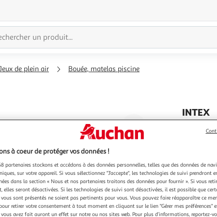
Jeux de plein air
Bouée, matelas piscine
INTEX
Agrandir
Matelas g
Cont
100% tend
l'illustration
apportera
à
Réduire
gonflable 
ns à coeur de protéger vos données !
En savoir 
200%
l'illustration
réparatio
8 partenaires stockons et accédons à des données personnelles, telles que des données de nav
l. 107 cm.-
à
Partager
niques, sur votre appareil. Si vous sélectionnez "J'accepte", les technologies de suivi prendront e
chées dans la section « Nous et nos partenaires traitons des données pour fournir ». Si vous retir
100
le
 elles seront désactivées. Si les technologies de suivi sont désactivées, il est possible que cer
%
produit
vous sont présentés ne soient pas pertinents pour vous. Vous pouvez faire réapparaître ce me
pour retirer votre consentement à tout moment en cliquant sur le lien "Gérer mes préférences" 
 vous avez fait auront un effet sur notre ou nos sites web. Pour plus d’informations, reportez-v