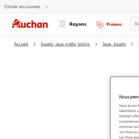
Aller
Choisir vos courses
directement
au
contenu
Aller
Rayons
Promos
directement
à
la
recherche
Aller
Accueil
Jouets, jeux vidéo, loisirs
Jeux, Jouets
directement
à
la
navigation
Aller
directement
à
la
rubrique
besoin
d'aide
Nous preno
Nous et nos 6
identifiants u
finalités affi
consentement,
annonces qui 
vos choix ou 
Les choix que