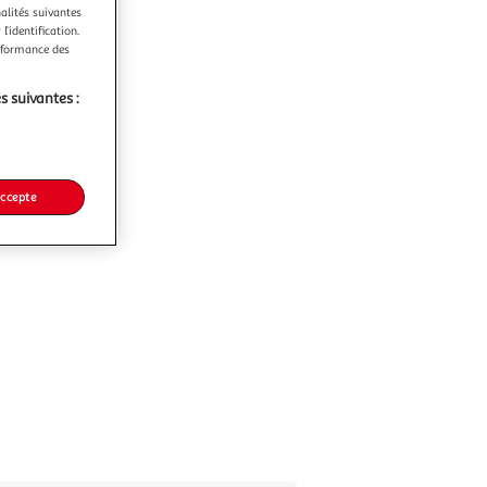
nalités suivantes
l’identification.
erformance des
s suivantes :
accepte