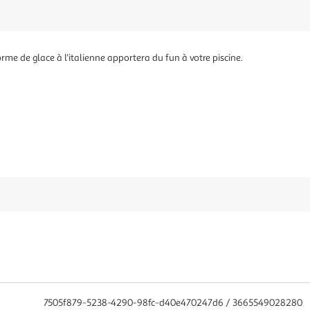
me de glace à l'italienne apportera du fun à votre piscine.
7505f879-5238-4290-98fc-d40e470247d6 / 3665549028280