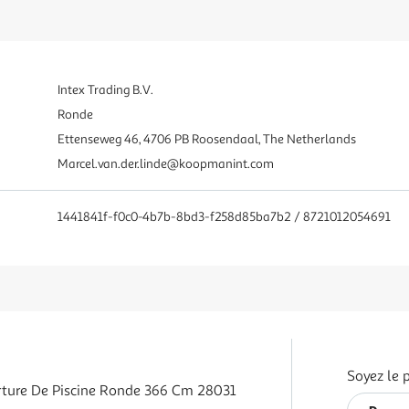
Intex Trading B.V.
Ronde
Ettenseweg 46, 4706 PB Roosendaal, The Netherlands
Marcel.van.der.linde@koopmanint.com
1441841f-f0c0-4b7b-8bd3-f258d85ba7b2 / 8721012054691
Soyez le 
rture De Piscine Ronde 366 Cm 28031