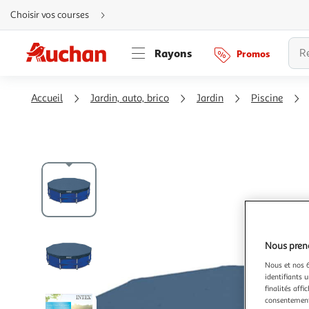
Aller
Choisir vos courses
directement
au
contenu
Aller
Rayons
Promos
directement
à
la
recherche
Aller
Accueil
Jardin, auto, brico
Jardin
Piscine
directement
à
la
navigation
Aller
directement
à
la
rubrique
besoin
d'aide
Nous preno
Nous et nos 6
identifiants u
finalités affi
consentement,