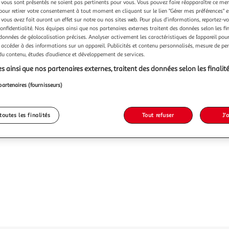
vous sont présentés ne soient pas pertinents pour vous. Vous pouvez faire réapparaître ce me
pour retirer votre consentement à tout moment en cliquant sur le lien "Gérer mes préférences" 
Vendu p
 vous avez fait auront un effet sur notre ou nos sites web. Pour plus d’informations, reportez-v
confidentialité. Nos équipes ainsi que nos partenaires externes traitent des données selon les fi
 données de géolocalisation précises. Analyser activement les caractéristiques de l’appareil pour 
25,99
 accéder à des informations sur un appareil. Publicités et contenu personnalisés, mesure de p
 du contenu, études d’audience et développement de services.
s ainsi que nos partenaires externes, traitent des données selon les finalité
partenaires (fournisseurs)
toutes les finalités
Tout refuser
J'