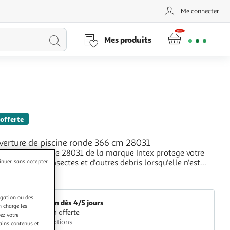
Me connecter
Lancer
Mes produits
la
recherche
 offerte
verture de piscine ronde 366 cm 28031
erture de piscine 28031 de la marque Intex protege votre
la salete, des insectes et d'autres debris lorsqu'elle n'est
inuer sans accepter
ee. Fabriquee en polyethylene de haute qualite, la
+
 est resistante a la dechirure et hydrofuge. Grace aux petits
VidaXL
rainage, l'eau de
igation ou des
Livraison dès 4/5 jours
n charge les
Livraison offerte
ez votre
Plus d'options
tains contenus et