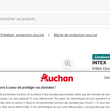
Entretien, protection piscine
Bâche de protection piscine
Livraison
Agrandir
INTEX
l'illustration
Intex cou
Cette couv
à
Réduire
piscine de 
Cont
200%
l'illustration
pas utilis
En savoir 
à
Partager
couverture
Vendu par
ns à coeur de protéger vos données !
trous de d
100
le
8 partenaires stockons et accédons à des données personnelles, telles que des données de nav
%
produit
niques, sur votre appareil. Si vous sélectionnez "J'accepte", les technologies de suivi prendront e
chées dans la section « Nous et nos partenaires traitons des données pour fournir ». Si vous retir
 elles seront désactivées. Si les technologies de suivi sont désactivées, il est possible que cer