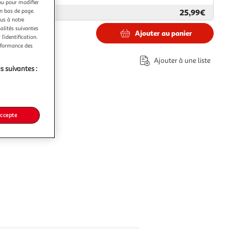
nu pour modifier
en bas de page.
25,99€
ar
VidaXL
ous à notre
nalités suivantes
Ajouter au panier
l’identification.
€
erformance des
Ajouter à une liste
s suivantes :
accepte