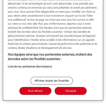
Illustration
Illustration
désactivées. Si les technologies de suivi sont désactivées, il est possible que
précédente
suivante
certains contenus et annonces qui vous sont présentés ne soient pas pertinents
pour vous. Vous pouvez faire réapparaître ce menu pour modifier vos choix ou
pour retirer votre consentement à tout moment en cliquant sur le lien "Gérer
mes préférences" en bas de page. Les choix que vous avez fait auront un effet
IMAGIN
sur notre ou nos sites web. Pour plus d’informations, reportez-vous à notre
politique de confidentialité. Nos équipes ainsi que nos partenaires externes
Sapin de Noël vert 180 cm 500 branches
traitent des données selon les finalités suivantes : Utiliser des données de
Description détaillée du produit: Produit: Sapin de
géolocalisation précises. Analyser activement les caractéristiques de l’appareil
NoëlUnivers: NoëlMatière branches: PVC + métalMatière
pour l’identification. Stocker et/ou accéder à des informations sur un appareil.
des pieds: métalDimensions hors tout: H 180 cm x Ø 95 cm
En savoir +
Publicités et contenu personnalisés, mesure de performance des publicités et du
au plus largeDimensions des brins: L 18 cm x l 6
contenu, études d’audience et développement de services.
Vous voulez connaître le prix de ce produit ?
cmÉpaisseur de feuille: 0,7 mmNombre de branches: 500
Nos équipes ainsi que nos partenaires externes, traitent des
branchesColoris: Vert / vert foncé
données selon les finalités suivantes :
Afficher le prix
Liste de nos partenaires (fournisseurs)
Afficher toutes les finalités
Description
Tout refuser
J'accepte
Caractéristiques