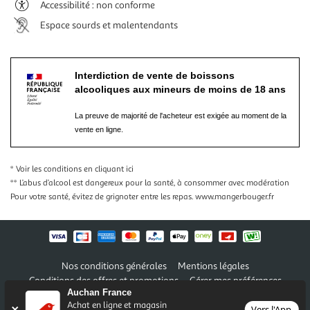
Accessibilité : non conforme
Espace sourds et malentendants
Interdiction de vente de boissons
alcooliques aux mineurs de moins de 18 ans
La preuve de majorité de l'acheteur est exigée au moment de la
vente en ligne.
* Voir les conditions
en cliquant ici
** L’abus d’alcool est dangereux pour la santé, à consommer avec modération
Pour votre santé, évitez de grignoter entre les repas.
www.mangerbouger.fr
Nos conditions générales
Mentions légales
Conditions des offres et promotions
Gérer mes préférences
Auchan France
Politique de confidentialité
Informations légales marketplace
Achat en ligne et magasin
Vers l'App