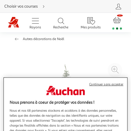
Aller
Choisir vos courses
directement
au
contenu
Aller
directement
Rayons
Recherche
Mes produits
à
la
recherche
Autres décorations de Noël
Aller
directement
à
la
navigation
Aller
directement
à
Agr
la
rubrique
l'il
besoin
d'aide
à
Réd
Continuer sans accepter
20
l'il
à
Par
Nous prenons à coeur de protéger vos données !
100
le
Nous et nos 68 partenaires stockons et accédons à des données personnelles,
%
pro
telles que des données de navigation ou des identifiants uniques, sur votre
appareil. Si vous sélectionnez "J'accepte", les technologies de suivi prendront en
charge les finalités affichées dans la section « Nous et nos partenaires traitons
des données pour fournir ». Si vous retirez votre consentement, elles seront