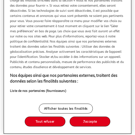
charge les finalités affichées dans la section « Nous et nos partenaires traitons
des données pour fournir ». Si vous retirez votre consentement, elles seront
désactivées. Si les technologies de suivi sont désactivées, il est possible que
certains contenus et annonces qui vous sont présentés ne soient pas pertinents
pour vous. Vous pouvez faire réapparaître ce menu pour modifier vos choix ou
pour retirer votre consentement à tout moment en cliquant sur le lien "Gérer
ILE MAURICE ET RODRIGUES + PLONGEES. EDITION
mes préférences" en bas de page. Les choix que vous avez fait auront un effet
2025-2026, Le Routard
sur notre ou nos sites web. Pour plus d’informations, reportez-vous à notre
politique de confidentialité. Nos équipes ainsi que nos partenaires externes
Nouvelle mise à jour du Routard, le guide de voyage n°1 en
traitent des données selon les finalités suivantes : Utiliser des données de
France ! Variations sur les thèmes de l'eau, du sable et de
géolocalisation précises. Analyser activement les caractéristiques de l’appareil
la lumière, Maurice se prête aussi bien à un voyage routard
En savoir +
pour l’identification. Stocker et/ou accéder à des informations sur un appareil.
qu'à un séjour de luxe. Et pourquoi ne pas la coupler avec
Publicités et contenu personnalisés, mesure de performance des publicités et du
Vous voulez connaître le prix de ce produit ?
Rodrigues, île de charme alliant sérénité et traditions ?
contenu, études d’audience et développement de services.
Dans
Nos équipes ainsi que nos partenaires externes, traitent des
Afficher le prix
données selon les finalités suivantes :
Liste de nos partenaires (fournisseurs)
Description
Afficher toutes les finalités
Tout refuser
J'accepte
Caractéristiques