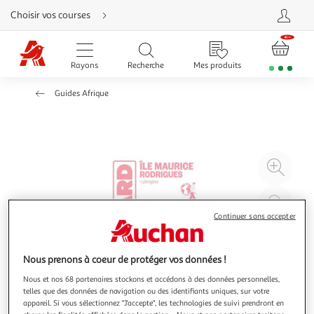
Aller
Choisir vos courses
directement
au
contenu
Aller
directement
Rayons
Recherche
Mes produits
à
la
recherche
Guides Afrique
Aller
directement
à
la
navigation
Aller
directement
à
Agr
la
rubrique
l'il
besoin
d'aide
à
Réd
20
l'il
Continuer sans accepter
à
Par
100
le
Nous prenons à coeur de protéger vos données !
%
pro
Nous et nos 68 partenaires stockons et accédons à des données personnelles,
telles que des données de navigation ou des identifiants uniques, sur votre
appareil. Si vous sélectionnez "J'accepte", les technologies de suivi prendront en