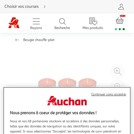
Aller
Choisir vos courses
directement
au
contenu
Aller
directement
Rayons
Recherche
Mes produits
à
la
recherche
Bougie chauffe-plat
Aller
directement
à
la
navigation
Aller
directement
à
Agr
la
rubrique
l'il
besoin
d'aide
à
Réd
20
l'il
Continuer sans accepter
à
Par
100
le
Nous prenons à coeur de protéger vos données !
%
pro
Nous et nos 68 partenaires stockons et accédons à des données personnelles,
telles que des données de navigation ou des identifiants uniques, sur votre
appareil. Si vous sélectionnez "J'accepte", les technologies de suivi prendront en