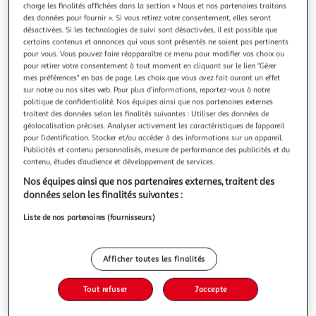
Illustration
Illustration
charge les finalités affichées dans la section « Nous et nos partenaires traitons
précédente
suivante
des données pour fournir ». Si vous retirez votre consentement, elles seront
désactivées. Si les technologies de suivi sont désactivées, il est possible que
certains contenus et annonces qui vous sont présentés ne soient pas pertinents
pour vous. Vous pouvez faire réapparaître ce menu pour modifier vos choix ou
pour retirer votre consentement à tout moment en cliquant sur le lien "Gérer
HOMEA
mes préférences" en bas de page. Les choix que vous avez fait auront un effet
Lot de 6 bougies chauffe-plat essentiel 5,5cm mangue
sur notre ou nos sites web. Pour plus d’informations, reportez-vous à notre
Informations Techniques : Dimensions : D. 5,5 x H. 2 cm
politique de confidentialité. Nos équipes ainsi que nos partenaires externes
Matière : Cire Spécificités : Parfumé & Déco Objets
traitent des données selon les finalités suivantes : Utiliser des données de
décoratifs Lot de 6 bougies Parfumée à la Mangue Poids :
géolocalisation précises. Analyser activement les caractéristiques de l’appareil
En savoir +
pour l’identification. Stocker et/ou accéder à des informations sur un appareil.
0,26 kg Couleur : Corail
Publicités et contenu personnalisés, mesure de performance des publicités et du
Vous voulez connaître le prix de ce produit ?
contenu, études d’audience et développement de services.
Afficher le prix
Nos équipes ainsi que nos partenaires externes, traitent des
données selon les finalités suivantes :
Liste de nos partenaires (fournisseurs)
Description
Afficher toutes les finalités
Caractéristiques
Tout refuser
J'accepte