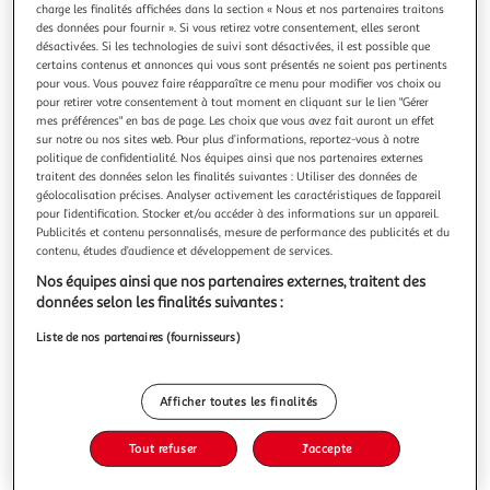
charge les finalités affichées dans la section « Nous et nos partenaires traitons
des données pour fournir ». Si vous retirez votre consentement, elles seront
désactivées. Si les technologies de suivi sont désactivées, il est possible que
certains contenus et annonces qui vous sont présentés ne soient pas pertinents
pour vous. Vous pouvez faire réapparaître ce menu pour modifier vos choix ou
pour retirer votre consentement à tout moment en cliquant sur le lien "Gérer
HOMEA
mes préférences" en bas de page. Les choix que vous avez fait auront un effet
Lot de 3 éponges antibactérien 18cm naturel
sur notre ou nos sites web. Pour plus d’informations, reportez-vous à notre
Informations Techniques : Dimensions : L. 18 x l. 8 cm
politique de confidentialité. Nos équipes ainsi que nos partenaires externes
Matière : Fibres de Bambou Spécificités : Pratique & Utile
traitent des données selon les finalités suivantes : Utiliser des données de
Lot de 3 Éponges Antibactérien Facile d'entretien &
géolocalisation précises. Analyser activement les caractéristiques de l’appareil
En savoir +
pour l’identification. Stocker et/ou accéder à des informations sur un appareil.
d'utilisation Couleur : Naturel
Publicités et contenu personnalisés, mesure de performance des publicités et du
Vous voulez connaître le prix de ce produit ?
contenu, études d’audience et développement de services.
Afficher le prix
Nos équipes ainsi que nos partenaires externes, traitent des
données selon les finalités suivantes :
Liste de nos partenaires (fournisseurs)
Description
Afficher toutes les finalités
Caractéristiques
Tout refuser
J'accepte