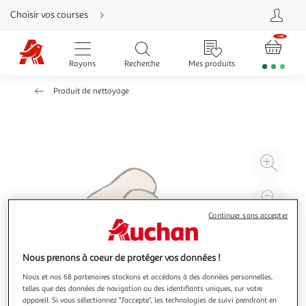
Aller
Choisir vos courses
directement
au
contenu
Aller
directement
Rayons
Recherche
Mes produits
à
la
recherche
Produit de nettoyage
Aller
directement
à
la
navigation
Aller
directement
à
Agr
la
rubrique
l'il
besoin
d'aide
à
Réd
20
l'il
Continuer sans accepter
à
Par
100
le
Nous prenons à coeur de protéger vos données !
%
pro
Nous et nos 68 partenaires stockons et accédons à des données personnelles,
telles que des données de navigation ou des identifiants uniques, sur votre
appareil. Si vous sélectionnez "J'accepte", les technologies de suivi prendront en