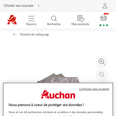
Aller
Choisir vos courses
directement
au
contenu
Aller
directement
Rayons
Recherche
Mes produits
à
la
recherche
Produit de nettoyage
Aller
directement
à
la
navigation
Aller
directement
à
Agr
la
rubrique
l'il
besoin
d'aide
à
Réd
20
l'il
à
Par
Continuer sans accepter
100
le
%
pro
Nous prenons à coeur de protéger vos données !
Nous et nos 68 partenaires stockons et accédons à des données personnelles,