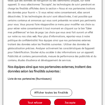
telles que des données de navigation ou des identifiants uniques, sur votre
appareil. Si vous sélectionnez "J'accepte", les technologies de suivi prendront en
charge les finalités affichées dans la section « Nous et nos partenaires traitons
des données pour fournir ». Si vous retirez votre consentement, elles seront
désactivées. Si les technologies de suivi sont désactivées, il est possible que
certains contenus et annonces qui vous sont présentés ne soient pas pertinents
HOMEA
pour vous. Vous pouvez faire réapparaître ce menu pour modifier vos choix ou
Lot de 3 chiffons végétal 30x30cm naturel
pour retirer votre consentement à tout moment en cliquant sur le lien "Gérer
mes préférences" en bas de page. Les choix que vous avez fait auront un effet
Informations Techniques : Dimensions : L. 30 x l. 30 cm
sur notre ou nos sites web. Pour plus d’informations, reportez-vous à notre
Matière : Polyester & Microfibre Spécificités : Pratique &
politique de confidentialité. Nos équipes ainsi que nos partenaires externes
Utile Lot de 3 Chiffons Forme Carrée A Motifs Facile
En savoir +
traitent des données selon les finalités suivantes : Utiliser des données de
d'entretien & d'utilisation Couleur : Naturel
Vendu par
Paris Prix
géolocalisation précises. Analyser activement les caractéristiques de l’appareil
pour l’identification. Stocker et/ou accéder à des informations sur un appareil.
Livr. ou retrait dès 3/4 jours
Publicités et contenu personnalisés, mesure de performance des publicités et du
A partir de 7,99€
contenu, études d’audience et développement de services.
Plus d'options
Nos équipes ainsi que nos partenaires externes, traitent des
données selon les finalités suivantes :
4,99€
5,99€
Vendu par
Paris Prix
Liste de nos partenaires (fournisseurs)
-17 %
Ajouter au panier
5,99€
Afficher toutes les finalités
4,99€
Ajouter à une liste
Tout refuser
J'accepte