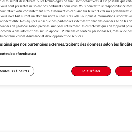
Vendu p
 elles seront désactivées. Si les technologies de suivi sont désactivées, il est possible que cer
vous sont présentés ne soient pas pertinents pour vous. Vous pouvez faire réapparaître ce me
pour retirer votre consentement à tout moment en cliquant sur le lien "Gérer mes préférences" 
-27 %
 vous avez fait auront un effet sur notre ou nos sites web. Pour plus d’informations, reportez-v
confidentialité. Nos équipes ainsi que nos partenaires externes traitent des données selon les fi
14,99€
10,99
 données de géolocalisation précises. Analyser activement les caractéristiques de l’appareil pour 
 accéder à des informations sur un appareil. Publicités et contenu personnalisés, mesure de p
 du contenu, études d’audience et développement de services.
s ainsi que nos partenaires externes, traitent des données selon les finalité
partenaires (fournisseurs)
toutes les finalités
Tout refuser
J'