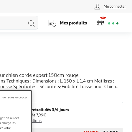
Me connecter
Lancer
Mes produits
la
recherche
our chien corde expert 150cm rouge
ns Techniques : Dimensions : L. 150 x l. 1,4 cm Matières :
ités : Sécurité & Fiabilité Laisse pour Chien
ée Résistante & Réfléchissante Poids : 0,25 kg Couleur :
+
inuer sans accepter
aris Prix
Livr. ou retrait dès 3/4 jours
A partir de 7,99€
igation ou des
Plus d'options
n charge les
ez votre