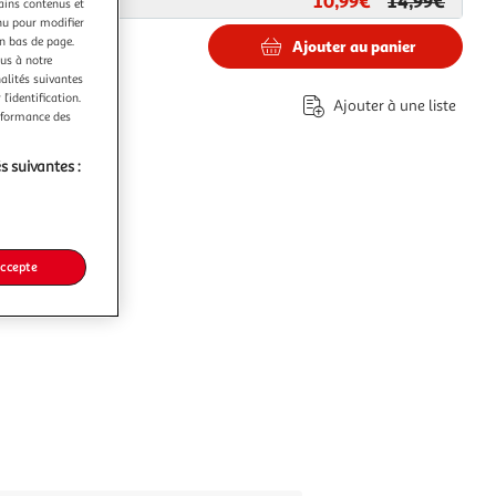
10,99€
14,99€
ar
Paris Prix
tains contenus et
nu pour modifier
en bas de page.
Ajouter au panier
ous à notre
nalités suivantes
€
l’identification.
Ajouter à une liste
erformance des
s suivantes :
accepte