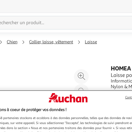
Chien
Collier, laisse, vêtement
Laisse
HOMEA
Agrandir
Laisse p
Informatio
l'illustration
Nylon & Mousse Spécific
à
Réduire
Avec Poign
En savoir 
200%
l'illustration
Rouge
Cont
Vendu par
P
à
Partager
ns à coeur de protéger vos données !
100
le
%
produit
8 partenaires stockons et accédons à des données personnelles, telles que des données de nav
niques, sur votre appareil. Si vous sélectionnez "J'accepte", les technologies de suivi prendront e
chées dans la section « Nous et nos partenaires traitons des données pour fournir ». Si vous retir