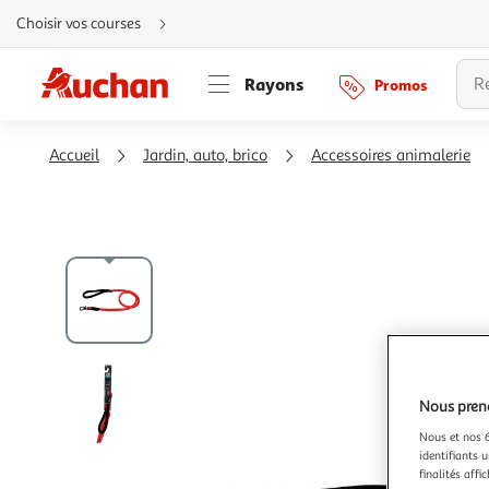
Aller
Choisir vos courses
directement
au
contenu
Aller
Rayons
Promos
directement
à
la
recherche
Aller
Accueil
Jardin, auto, brico
Accessoires animalerie
directement
à
la
navigation
Aller
directement
à
la
rubrique
besoin
d'aide
Nous preno
Nous et nos 6
identifiants u
finalités affi