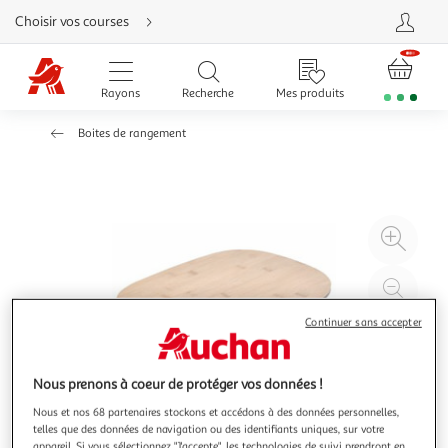
Aller
Choisir vos courses
directement
au
contenu
Aller
directement
Rayons
Recherche
Mes produits
à
la
recherche
Boites de rangement
Aller
directement
à
la
navigation
Aller
directement
à
Agr
la
rubrique
l'il
besoin
d'aide
à
Réd
20
l'il
Continuer sans accepter
à
Par
100
le
%
pro
Nous prenons à coeur de protéger vos données !
Nous et nos 68 partenaires stockons et accédons à des données personnelles,
telles que des données de navigation ou des identifiants uniques, sur votre
appareil. Si vous sélectionnez "J'accepte", les technologies de suivi prendront en