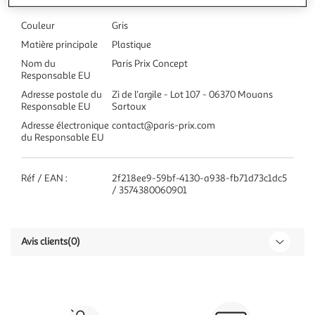
Couleur
Gris
Matière principale
Plastique
Nom du
Paris Prix Concept
Responsable EU
Adresse postale du
Zi de l'argile - Lot 107 - 06370 Mouans
Responsable EU
Sartoux
Adresse électronique
contact@paris-prix.com
du Responsable EU
Réf / EAN :
2f218ee9-59bf-4130-a938-fb71d73c1dc5
/ 3574380060901
Avis clients
(0)