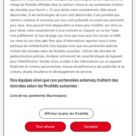
charge les finalités affichées dans la section « Nous et nos partenaires traitons
des données pour fournir ». Si vous retirez votre consentement, elles seront
désactivées. Si les technologies de suivi sont désactivées, il est possible que
certains contenus et annonces qui vous sont présentés ne soient pas pertinents
pour vous. Vous pouvez faire réapparaître ce menu pour modifier vos choix ou
HOMEA
pour retirer votre consentement à tout moment en cliquant sur le lien "Gérer
mes préférences" en bas de page. Les choix que vous avez fait auront un effet
Boîte de rangement bambou 3,5l anthracite
sur notre ou nos sites web. Pour plus d’informations, reportez-vous à notre
Informations Techniques : Dimensions : L. 24 x l. 18 x H. 12,5
politique de confidentialité. Nos équipes ainsi que nos partenaires externes
cm Matières : Plastique & Bambou Spécificités : Pratique &
traitent des données selon les finalités suivantes : Utiliser des données de
Utile Boîte de Rangement Forme Rectangulaire Couvercle
En savoir +
géolocalisation précises. Analyser activement les caractéristiques de l’appareil
inclus Contenance : 3,5 L Couleur : Anthracite
pour l’identification. Stocker et/ou accéder à des informations sur un appareil.
Vous voulez connaître le prix de ce produit ?
Publicités et contenu personnalisés, mesure de performance des publicités et du
contenu, études d’audience et développement de services.
Afficher le prix
Nos équipes ainsi que nos partenaires externes, traitent des
données selon les finalités suivantes :
Liste de nos partenaires (fournisseurs)
Description
Afficher toutes les finalités
Caractéristiques
Tout refuser
J'accepte