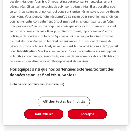
Illustration
Illustration
des données pour fournir ». Si vous retirez votre consentement, elles seront
désactivées. Si les technologies de suivi sont désactivées, il est possible que
précédente
suivante
certains contenus et annonces qui vous sont présentés ne soient pas pertinents
pour vous. Vous pouvez faire réapparaître ce menu pour modifier vos choix ou
pour retirer votre consentement à tout moment en cliquant sur le lien "Gérer
mes préférences" en bas de page. Les choix que vous avez fait auront un effet
HOMCOM
sur notre ou nos sites web. Pour plus d’informations, reportez-vous à notre
Panier de basket-ball sur pied avec poteau panneau,
politique de confidentialité. Nos équipes ainsi que nos partenaires externes
base de lestage sur roulettes hauteur réglable 1,9 - 2,5
traitent des données selon les finalités suivantes : Utiliser des données de
géolocalisation précises. Analyser activement les caractéristiques de l’appareil
m noir blanc
pour l’identification. Stocker et/ou accéder à des informations sur un appareil.
Ce panneau de basketball sera idéal pour tous les
Publicités et contenu personnalisés, mesure de performance des publicités et du
amateurs et inconditionnels du basket. À la fois grand avec
contenu, études d’audience et développement de services.
hauteur réglable et robuste, vous pourrez jouer ou vous
En savoir +
Nos équipes ainsi que nos partenaires externes, traitent des
entrainer seul ou avec vos amis ! Caractéristiques : - Panier
données selon les finalités suivantes :
Vous voulez connaître le prix de ce produit ?
de basket sur pied avec socle de lestage- Hauteur réglable
de 1,9 - 2,
Liste de nos partenaires (fournisseurs)
Afficher le prix
Afficher toutes les finalités
Tout refuser
J'accepte
Description