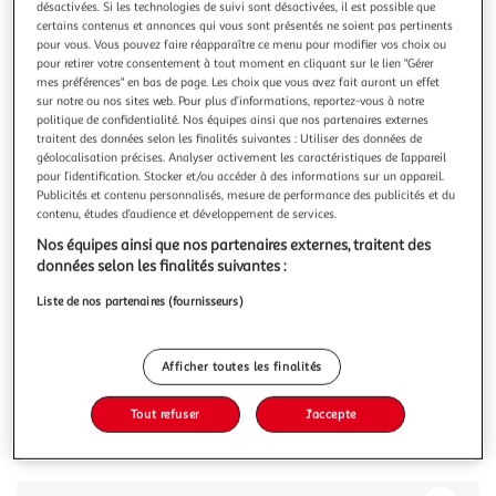
Illustration
Illustration
désactivées. Si les technologies de suivi sont désactivées, il est possible que
certains contenus et annonces qui vous sont présentés ne soient pas pertinents
précédente
suivante
pour vous. Vous pouvez faire réapparaître ce menu pour modifier vos choix ou
pour retirer votre consentement à tout moment en cliquant sur le lien "Gérer
mes préférences" en bas de page. Les choix que vous avez fait auront un effet
sur notre ou nos sites web. Pour plus d’informations, reportez-vous à notre
HOMCOM
politique de confidentialité. Nos équipes ainsi que nos partenaires externes
Élévateur de vélo support vélo plafond fixation
traitent des données selon les finalités suivantes : Utiliser des données de
murale ascenseur vélo avec poulie mécanisme de
géolocalisation précises. Analyser activement les caractéristiques de l’appareil
pour l’identification. Stocker et/ou accéder à des informations sur un appareil.
verrouillage capacité de chargement 20 kg acier noir
Publicités et contenu personnalisés, mesure de performance des publicités et du
Optimisez le rangement avec le support de vélo au plafond
contenu, études d’audience et développement de services.
SPORTNOW jusqu'à 4,2 m. Inclut un mécanisme de
Nos équipes ainsi que nos partenaires externes, traitent des
verrouillage sécurisé et des crochets protégés par du
En savoir +
données selon les finalités suivantes :
caoutchouc, évitant les rayures. Transformez votre garage
Vous voulez connaître le prix de ce produit ?
en un espace organisé, gardant les vélos
Liste de nos partenaires (fournisseurs)
impeccables.Caractéristiques :- Le système
Afficher le prix
Afficher toutes les finalités
Tout refuser
J'accepte
Description