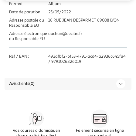
Format
Album
Date de parution
25/05/2022
Adresse postale du
16 RUE JEAN DESPARMET 69008 LYON
Responsable EU
Adresse électronique
auchan@decitre.fr
du Responsable EU
Réf / EAN :
493afbf2-bf53-4791-acd4-a2936c645fa4
/ 9791026826019
Avis clients
(0)
Vos courses à domicile, en
Paiement sécurisé en ligne
drive ou click & collect
ou au retrait