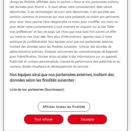
charge les finalités affichées dans la section « Nous et nos partenaires traitons
des données pour fournir ». Si vous retirez votre consentement, elles seront
désactivées. Si les technologies de suivi sont désactivées, il est possible que
certains contenus et annonces qui vous sont présentés ne soient pas pertinents
pour vous. Vous pouvez faire réapparaître ce menu pour modifier vos choix ou
pour retirer votre consentement à tout moment en cliquant sur le lien "Gérer
HITMAN TOME 3 , Ennis Garth
mes préférences" en bas de page. Les choix que vous avez fait auront un effet
Après s'être sortis des griffes de la pègre, des S. A. S. et des
sur notre ou nos sites web. Pour plus d’informations, reportez-vous à notre
forces armées du Tynanda, Tommy et Natt reviennent à
politique de confidentialité. Nos équipes ainsi que nos partenaires externes
Gotham et reprennent leur vie de tueurs à gages. Mais
En savoir +
traitent des données selon les finalités suivantes : Utiliser des données de
Tommy fait connaissance avec une personne qui va changer
géolocalisation précises. Analyser activement les caractéristiques de l’appareil
Vous voulez connaître le prix de ce produit ?
sa vie à tout jamais : sa propre demi-soeur, Frances. A ses
pour l’identification. Stocker et/ou accéder à des informations sur un appareil.
Publicités et contenu personnalisés, mesure de performance des publicités et du
côtés, il e
contenu, études d’audience et développement de services.
Afficher le prix
Nos équipes ainsi que nos partenaires externes, traitent des
données selon les finalités suivantes :
Liste de nos partenaires (fournisseurs)
Description
Afficher toutes les finalités
Caractéristiques
Tout refuser
J'accepte