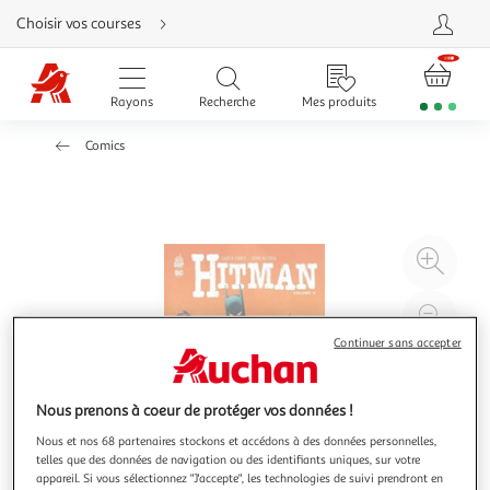
Aller
Choisir vos courses
directement
au
contenu
Aller
directement
Rayons
Recherche
Mes produits
à
la
recherche
Comics
Aller
directement
à
la
navigation
Aller
directement
à
Agr
la
rubrique
l'il
besoin
d'aide
à
Réd
20
l'il
Continuer sans accepter
à
Par
100
le
Nous prenons à coeur de protéger vos données !
%
pro
Nous et nos 68 partenaires stockons et accédons à des données personnelles,
telles que des données de navigation ou des identifiants uniques, sur votre
appareil. Si vous sélectionnez "J'accepte", les technologies de suivi prendront en