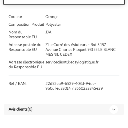
Couleur
Orange
Composition Produit
Polyester
Nom du
JJA
Responsable EU
Adresse postale du
ZI le Carré des Aviateurs - Bat 3 157
Responsable EU
Avenue Charles Floquet 93155 LE BLANC
MESNIL CEDEX
Adresse électronique
serviceclient@easylogistique.fr
du Responsable EU
Réf / EAN :
22d52ea9-6529-403d-94dc-
9b0af4d33014 / 3560233845429
Avis clients
(0)