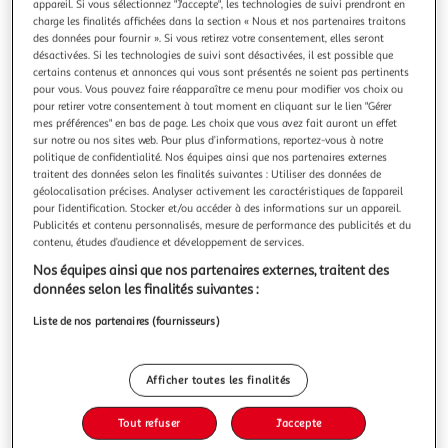
Illustration
Illustration
appareil. Si vous sélectionnez "J'accepte", les technologies de suivi prendront en
charge les finalités affichées dans la section « Nous et nos partenaires traitons
précédente
suivante
des données pour fournir ». Si vous retirez votre consentement, elles seront
désactivées. Si les technologies de suivi sont désactivées, il est possible que
certains contenus et annonces qui vous sont présentés ne soient pas pertinents
pour vous. Vous pouvez faire réapparaître ce menu pour modifier vos choix ou
HESPERIDE
pour retirer votre consentement à tout moment en cliquant sur le lien "Gérer
Coussin d'extérieur Korai Terracota - 50 x 30 cm -
mes préférences" en bas de page. Les choix que vous avez fait auront un effet
sur notre ou nos sites web. Pour plus d’informations, reportez-vous à notre
Hespéride
politique de confidentialité. Nos équipes ainsi que nos partenaires externes
Coussin extérieur Korai 50 x 30 cm HespérideCe coussin
traitent des données selon les finalités suivantes : Utiliser des données de
rectangulaire Korai de la marque Hespéride apporte un
géolocalisation précises. Analyser activement les caractéristiques de l’appareil
charme nouveau à votre mobilier de jardin. Sa couleur
En savoir +
pour l’identification. Stocker et/ou accéder à des informations sur un appareil.
tendance à marier avec votre canapé, fauteuil ou salon de
Publicités et contenu personnalisés, mesure de performance des publicités et du
Vous voulez connaître le prix de ce produit ?
jardin donnera sans aucun doute une touche décorative
contenu, études d’audience et développement de services.
accueillante à votre exté
Nos équipes ainsi que nos partenaires externes, traitent des
Afficher le prix
données selon les finalités suivantes :
Liste de nos partenaires (fournisseurs)
Description
Afficher toutes les finalités
Tout refuser
J'accepte
Caractéristiques