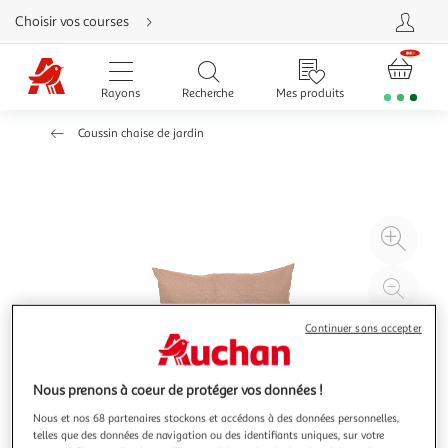
Aller
Choisir vos courses
directement
au
contenu
Aller
directement
Rayons
Recherche
Mes produits
à
la
recherche
Coussin chaise de jardin
Aller
directement
à
la
navigation
Aller
directement
à
Agr
la
rubrique
l'il
besoin
d'aide
à
Réd
20
l'il
Continuer sans accepter
à
Par
100
le
%
pro
Nous prenons à coeur de protéger vos données !
Nous et nos 68 partenaires stockons et accédons à des données personnelles,
telles que des données de navigation ou des identifiants uniques, sur votre