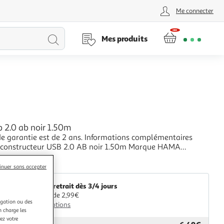
Me connecter
Lancer
Mes produits
la
recherche
b 2.0 ab noir 1.50m
ie est de 2 ans. Informations complémentaires
nstructeur USB 2.0 AB noir 1.50m Marque HAMA
étachées (données
+
r) Pas de pièce disponible
Boulanger
inuer sans accepter
Livr. ou retrait dès 3/4 jours
A partir de 2,99€
igation ou des
Plus d'options
n charge les
ez votre