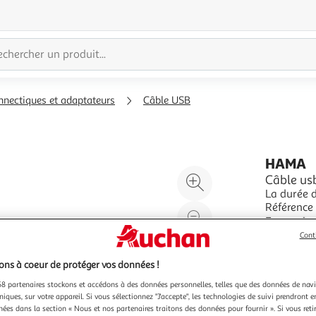
nnectiques et adaptateurs
Câble USB
HAMA
Agrandir
Câble us
La durée de garant
l'illustration
Référence co
à
Réduire
Garantie 24.0 Disponibilité des pièces d
En savoir 
200%
l'illustration
fournisseu
Vendu par
Cont
à
Partager
ns à coeur de protéger vos données !
100
le
%
produit
8 partenaires stockons et accédons à des données personnelles, telles que des données de nav
niques, sur votre appareil. Si vous sélectionnez "J'accepte", les technologies de suivi prendront e
chées dans la section « Nous et nos partenaires traitons des données pour fournir ». Si vous retir