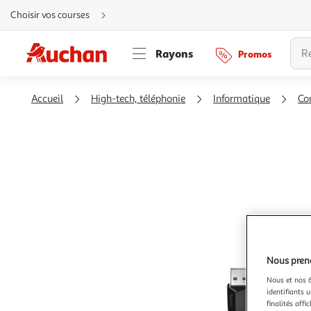
Aller
Choisir vos courses
directement
au
contenu
Aller
Rayons
Promos
directement
à
la
recherche
Aller
Accueil
High-tech, téléphonie
Informatique
Co
directement
à
la
navigation
Aller
directement
à
la
rubrique
besoin
d'aide
Nous preno
Nous et nos 6
identifiants u
finalités affi