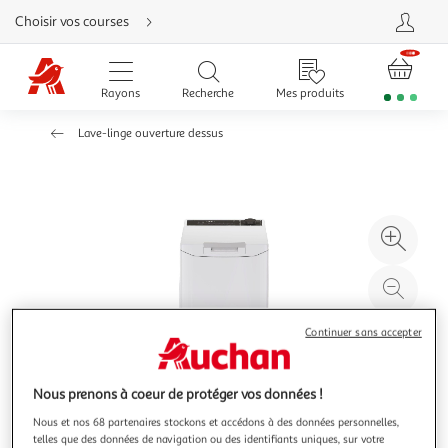
Aller
Choisir vos courses
directement
au
contenu
Aller
directement
Rayons
Recherche
Mes produits
à
la
recherche
Lave-linge ouverture dessus
Aller
directement
à
la
navigation
Aller
directement
à
Agr
la
rubrique
l'il
besoin
d'aide
à
Réd
20
l'il
à
Par
Continuer sans accepter
100
le
%
pro
Nous prenons à coeur de protéger vos données !
Nous et nos 68 partenaires stockons et accédons à des données personnelles,
telles que des données de navigation ou des identifiants uniques, sur votre