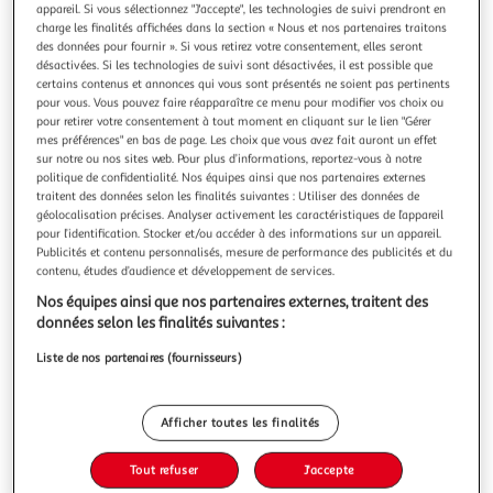
Illustration
Illustration
appareil. Si vous sélectionnez "J'accepte", les technologies de suivi prendront en
précédente
suivante
charge les finalités affichées dans la section « Nous et nos partenaires traitons
des données pour fournir ». Si vous retirez votre consentement, elles seront
désactivées. Si les technologies de suivi sont désactivées, il est possible que
certains contenus et annonces qui vous sont présentés ne soient pas pertinents
Livré et installé
Voir conditions
pour vous. Vous pouvez faire réapparaître ce menu pour modifier vos choix ou
pour retirer votre consentement à tout moment en cliquant sur le lien "Gérer
HAIER
mes préférences" en bas de page. Les choix que vous avez fait auront un effet
Lave linge top thasn2856tm4-s
sur notre ou nos sites web. Pour plus d’informations, reportez-vous à notre
politique de confidentialité. Nos équipes ainsi que nos partenaires externes
La durée de garantie est de 2 ans. Installation Type de
traitent des données selon les finalités suivantes : Utiliser des données de
produit Lave linge top Avantage à chargement par le
géolocalisation précises. Analyser activement les caractéristiques de l’appareil
dessus, il peut être installé dans des espaces plus étroits
En savoir +
pour l’identification. Stocker et/ou accéder à des informations sur un appareil.
Conseils prévoir 2 à 3 cms supplémentaires derrière la
Vendu par
Boulanger
Publicités et contenu personnalisés, mesure de performance des publicités et du
machine pour le passage des tuyaux et câbles Sens
contenu, études d’audience et développement de services.
d'ouvertur
Livraison dès 8/9 jours
Nos équipes ainsi que nos partenaires externes, traitent des
Livraison offerte
données selon les finalités suivantes :
Plus d'options
Liste de nos partenaires (fournisseurs)
399,00€
Vendu par
Boulanger
Ajouter au panier
Afficher toutes les finalités
399,00€
dont 15,42€ d'éco-part.
Tout refuser
J'accepte
Ajouter à une liste