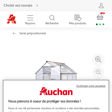
Aller
Choisir vos courses
directement
au
contenu
Aller
directement
Rayons
Recherche
Mes produits
à
la
recherche
Serre polycarbonate
Aller
directement
à
la
navigation
Aller
directement
à
Agr
la
rubrique
l'il
besoin
d'aide
à
Réd
20
l'il
à
Par
Continuer sans accepter
100
le
%
pro
Nous prenons à coeur de protéger vos données !
Nous et nos 68 partenaires stockons et accédons à des données personnelles,