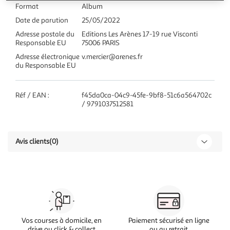
Format
Album
Date de parution
25/05/2022
Adresse postale du
Editions Les Arènes 17-19 rue Visconti
Responsable EU
75006 PARIS
Adresse électronique
v.mercier@arenes.fr
du Responsable EU
Réf / EAN :
f45da0ca-04c9-45fe-9bf8-51c6a564702c
/ 9791037512581
Avis clients
(0)
Vos courses à domicile, en
Paiement sécurisé en ligne
drive ou click & collect
ou au retrait