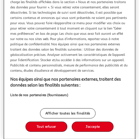
charge les finalités affichées dans la section « Nous et nos partenaires traitons
des données pour fournir ». Si vous retirez votre consentement, elles seront
désactivées. Si les technologies de suivi sont désactivées, il est possible que
certains contenus et annonces qui vous sont présentés ne soient pas pertinents
pour vous. Vous pouvez faire réapparaître ce menu pour modifier vos choix ou
pour retirer votre consentement à tout moment en cliquant sur le lien "Gérer
GREGORY, Perna Pat
mes préférences" en bas de page. Les choix que vous avez fait auront un effet
Le 16 octobre 1984, les gendarmes repêchent dans une
sur notre ou nos sites web. Pour plus d’informations, reportez-vous à notre
rivière des Vosges le corps sans vie d'un enfant de quatre
politique de confidentialité. Nos équipes ainsi que nos partenaires externes
ans, Grégory Villemin. Son bonnet est rabattu sur son
En savoir +
traitent des données selon les finalités suivantes : Utiliser des données de
visage, ses pieds et ses mains sont liés. Le lendemain, une
géolocalisation précises. Analyser activement les caractéristiques de l’appareil
Vous voulez connaître le prix de ce produit ?
lettre anonyme arrive au domicile de ses parents. Tout est
pour l’identification. Stocker et/ou accéder à des informations sur un appareil.
Publicités et contenu personnalisés, mesure de performance des publicités et du
hors norme dans
contenu, études d’audience et développement de services.
Afficher le prix
Nos équipes ainsi que nos partenaires externes, traitent des
données selon les finalités suivantes :
Liste de nos partenaires (fournisseurs)
Description
Afficher toutes les finalités
Caractéristiques
Tout refuser
J'accepte