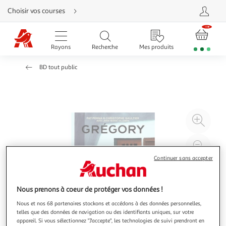
Aller
Choisir vos courses
directement
au
contenu
Aller
directement
Rayons
Recherche
Mes produits
à
la
recherche
BD tout public
Aller
directement
à
la
navigation
Aller
directement
à
Agr
la
rubrique
l'il
besoin
d'aide
à
Réd
20
l'il
Continuer sans accepter
à
Par
100
le
Nous prenons à coeur de protéger vos données !
%
pro
Nous et nos 68 partenaires stockons et accédons à des données personnelles,
telles que des données de navigation ou des identifiants uniques, sur votre
appareil. Si vous sélectionnez "J'accepte", les technologies de suivi prendront en