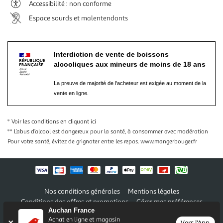
Accessibilité : non conforme
Espace sourds et malentendants
Interdiction de vente de boissons
alcooliques aux mineurs de moins de 18 ans
La preuve de majorité de l'acheteur est exigée au moment de la
vente en ligne.
* Voir les conditions
en cliquant ici
** L’abus d’alcool est dangereux pour la santé, à consommer avec modération
Pour votre santé, évitez de grignoter entre les repas.
www.mangerbouger.fr
Nos conditions générales
Mentions légales
Conditions des offres et promotions
Gérer mes préférences
Auchan France
Politique de confidentialité
Informations légales marketplace
Achat en ligne et magasin
Vers l'App