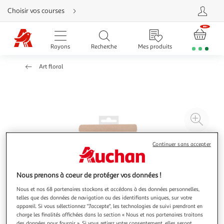
Aller
Choisir vos courses
directement
au
contenu
Aller
directement
Rayons
Recherche
Mes produits
à
la
recherche
Art floral
Aller
directement
à
la
navigation
Aller
directement
à
Agr
la
rubrique
l'il
besoin
d'aide
à
Réd
Continuer sans accepter
20
l'il
à
Par
Nous prenons à coeur de protéger vos données !
100
le
Nous et nos 68 partenaires stockons et accédons à des données personnelles,
%
pro
telles que des données de navigation ou des identifiants uniques, sur votre
appareil. Si vous sélectionnez "J'accepte", les technologies de suivi prendront en
charge les finalités affichées dans la section « Nous et nos partenaires traitons
des données pour fournir ». Si vous retirez votre consentement, elles seront