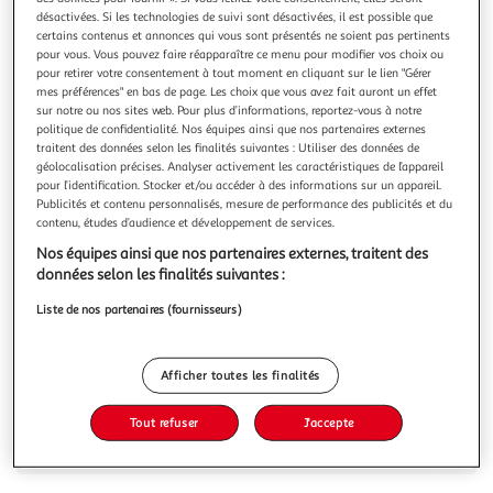
désactivées. Si les technologies de suivi sont désactivées, il est possible que
certains contenus et annonces qui vous sont présentés ne soient pas pertinents
pour vous. Vous pouvez faire réapparaître ce menu pour modifier vos choix ou
pour retirer votre consentement à tout moment en cliquant sur le lien "Gérer
mes préférences" en bas de page. Les choix que vous avez fait auront un effet
GRAINE CRÉATIVE
sur notre ou nos sites web. Pour plus d’informations, reportez-vous à notre
politique de confidentialité. Nos équipes ainsi que nos partenaires externes
Fleurs séchées décoratives camomille 10 g
traitent des données selon les finalités suivantes : Utiliser des données de
Personnalisez vos bougies, vos travaux de papeterie ou vos
géolocalisation précises. Analyser activement les caractéristiques de l’appareil
paquets cadeaux avec ces 10 g de fleurs séchées de
pour l’identification. Stocker et/ou accéder à des informations sur un appareil.
camomille.
En savoir +
Publicités et contenu personnalisés, mesure de performance des publicités et du
contenu, études d’audience et développement de services.
Vous voulez connaître le prix de ce produit ?
Nos équipes ainsi que nos partenaires externes, traitent des
données selon les finalités suivantes :
Afficher le prix
Liste de nos partenaires (fournisseurs)
Afficher toutes les finalités
Description
Tout refuser
J'accepte
Caractéristiques