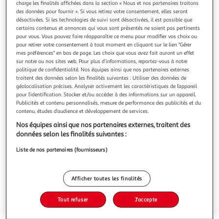
charge les finalités affichées dans la section « Nous et nos partenaires traitons
des données pour fournir ». Si vous retirez votre consentement, elles seront
désactivées. Si les technologies de suivi sont désactivées, il est possible que
certains contenus et annonces qui vous sont présentés ne soient pas pertinents
pour vous. Vous pouvez faire réapparaître ce menu pour modifier vos choix ou
pour retirer votre consentement à tout moment en cliquant sur le lien "Gérer
GARFIELD, POIDS LOURD TOME 19 , Davis Jim
mes préférences" en bas de page. Les choix que vous avez fait auront un effet
Mordu de Garfield ? Cette édition Poids lourd est pour vous
sur notre ou nos sites web. Pour plus d’informations, reportez-vous à notre
! Retrouvez le célèbre matou dans un album aussi éclatant
politique de confidentialité. Nos équipes ainsi que nos partenaires externes
que son ego. Au programme : une compilation de bandes
En savoir +
traitent des données selon les finalités suivantes : Utiliser des données de
dessinées, des histoires, des réflexions sur des sujets aussi
géolocalisation précises. Analyser activement les caractéristiques de l’appareil
Vous voulez connaître le prix de ce produit ?
sérieux que la lasagne, les araignées, les oursons en
pour l’identification. Stocker et/ou accéder à des informations sur un appareil.
Publicités et contenu personnalisés, mesure de performance des publicités et du
peluche et p
contenu, études d’audience et développement de services.
Afficher le prix
Nos équipes ainsi que nos partenaires externes, traitent des
données selon les finalités suivantes :
Liste de nos partenaires (fournisseurs)
Description
Afficher toutes les finalités
Caractéristiques
Tout refuser
J'accepte