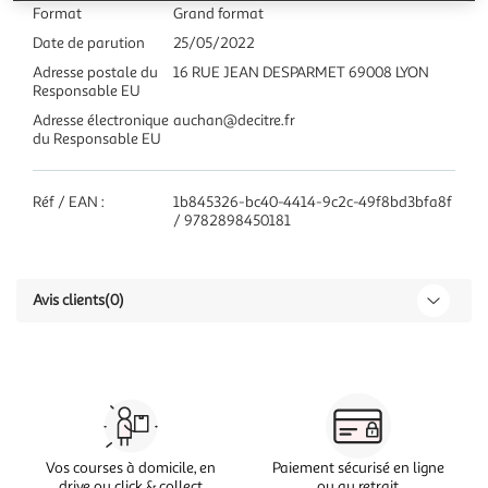
Format
Grand format
Date de parution
25/05/2022
Adresse postale du
16 RUE JEAN DESPARMET 69008 LYON
Responsable EU
Adresse électronique
auchan@decitre.fr
du Responsable EU
Réf / EAN :
1b845326-bc40-4414-9c2c-49f8bd3bfa8f
/ 9782898450181
Avis clients
(0)
Vos courses à domicile, en
Paiement sécurisé en ligne
drive ou click & collect
ou au retrait