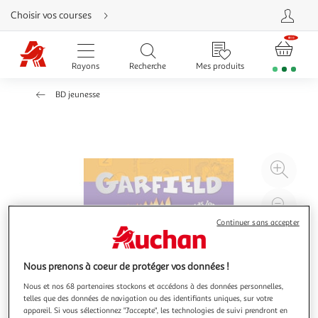
Aller
Choisir vos courses
directement
au
contenu
Aller
directement
Rayons
Recherche
Mes produits
à
la
recherche
BD jeunesse
Aller
directement
à
la
navigation
Aller
directement
à
Agr
la
rubrique
l'il
besoin
d'aide
à
Réd
20
l'il
Continuer sans accepter
à
Par
100
le
Nous prenons à coeur de protéger vos données !
%
pro
Nous et nos 68 partenaires stockons et accédons à des données personnelles,
telles que des données de navigation ou des identifiants uniques, sur votre
appareil. Si vous sélectionnez "J'accepte", les technologies de suivi prendront en