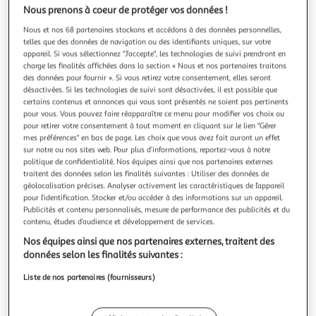
Illustration
Illustration
Nous prenons à coeur de protéger vos données !
précédente
suivante
Nous et nos 68 partenaires stockons et accédons à des données personnelles,
telles que des données de navigation ou des identifiants uniques, sur votre
appareil. Si vous sélectionnez "J'accepte", les technologies de suivi prendront en
charge les finalités affichées dans la section « Nous et nos partenaires traitons
GARDENSTAR
des données pour fournir ». Si vous retirez votre consentement, elles seront
Balconnière + plateau L50 cm moutarde
désactivées. Si les technologies de suivi sont désactivées, il est possible que
Cette balconnière ainsi que le plateau assorti de 50 cm en
certains contenus et annonces qui vous sont présentés ne soient pas pertinents
coloris moutarde de GARDENSTAR seront parfait pour
pour vous. Vous pouvez faire réapparaître ce menu pour modifier vos choix ou
mettre en avant vos plantes aromatiques, fleurs mais aussi
pour retirer votre consentement à tout moment en cliquant sur le lien "Gérer
En savoir +
mes préférences" en bas de page. Les choix que vous avez fait auront un effet
votre balcon.
Garantie légale: 2 ans (
voir CGV
)
sur notre ou nos sites web. Pour plus d’informations, reportez-vous à notre
politique de confidentialité. Nos équipes ainsi que nos partenaires externes
Auchan
Vendu par
traitent des données selon les finalités suivantes : Utiliser des données de
géolocalisation précises. Analyser activement les caractéristiques de l’appareil
Retrait 1h en magasin
pour l’identification. Stocker et/ou accéder à des informations sur un appareil.
Paiement en ligne ·
Service offert
Publicités et contenu personnalisés, mesure de performance des publicités et du
contenu, études d’audience et développement de services.
Choisir un magasin
Nos équipes ainsi que nos partenaires externes, traitent des
données selon les finalités suivantes :
Ajouter au panier
Liste de nos partenaires (fournisseurs)
6,59€
6,59€ / pce
Ajouter à une liste