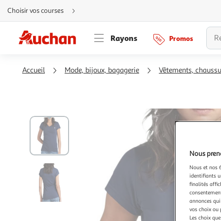
Aller
Choisir vos courses
directement
au
contenu
Aller
Rayons
Promos
directement
à
la
recherche
Aller
Accueil
Mode, bijoux, bagagerie
Vêtements, chauss
directement
à
la
navigation
Aller
directement
à
la
rubrique
besoin
d'aide
Nous preno
Nous et nos 6
identifiants u
finalités affi
consentement,
annonces qui 
vos choix ou 
Les choix que