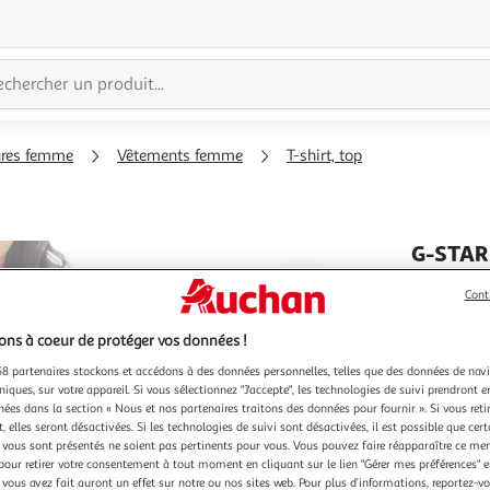
ures femme
Vêtements femme
T-shirt, top
G-STAR
Agrandir
T shirt 
Cont
Optez pour
l'illustration
Manches c
à
Réduire
ns à coeur de protéger vos données !
En savoir 
200%
l'illustration
8 partenaires stockons et accédons à des données personnelles, telles que des données de nav
à
Partager
niques, sur votre appareil. Si vous sélectionnez "J'accepte", les technologies de suivi prendront e
chées dans la section « Nous et nos partenaires traitons des données pour fournir ». Si vous retir
100
le
 elles seront désactivées. Si les technologies de suivi sont désactivées, il est possible que cer
%
produit
vous sont présentés ne soient pas pertinents pour vous. Vous pouvez faire réapparaître ce me
pour retirer votre consentement à tout moment en cliquant sur le lien "Gérer mes préférences" 
 vous avez fait auront un effet sur notre ou nos sites web. Pour plus d’informations, reportez-v