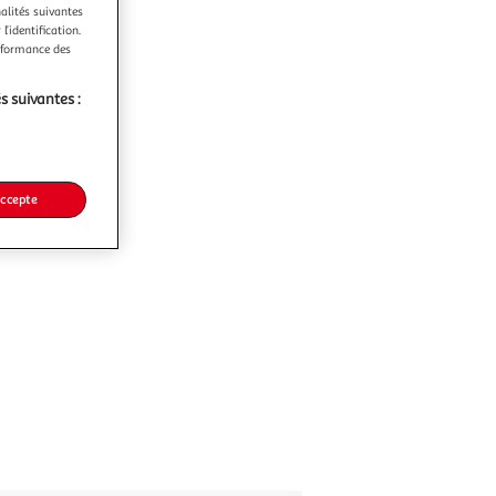
nalités suivantes
l’identification.
erformance des
s suivantes :
accepte