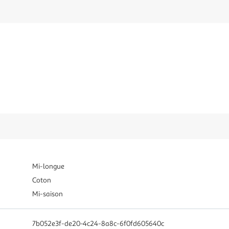
!
Mi-longue
Coton
Mi-saison
7b052e3f-de20-4c24-8a8c-6f0fd605640c