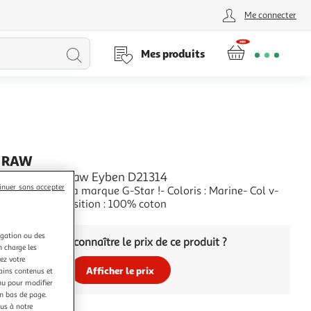
Me connecter
Lancer
Mes produits
la
recherche
 RAW
Femme G Star Raw Eyben D21314
inuer sans accepter
 ce t-shirt de la marque G-Star !- Coloris : Marine- Col v-
ourtes- Composition : 100% coton
+
igation ou des
Vous voulez connaître le prix de ce produit ?
n charge les
ez votre
Afficher le prix
tains contenus et
nu pour modifier
en bas de page.
ous à notre