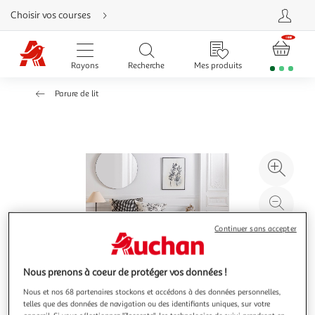
Aller
Choisir vos courses
directement
au
contenu
Aller
directement
Rayons
Recherche
Mes produits
à
la
recherche
Parure de lit
Aller
directement
à
la
navigation
Aller
directement
à
Agr
la
rubrique
l'il
besoin
d'aide
à
Réd
20
l'il
Continuer sans accepter
à
Par
100
le
%
pro
Nous prenons à coeur de protéger vos données !
Nous et nos 68 partenaires stockons et accédons à des données personnelles,
telles que des données de navigation ou des identifiants uniques, sur votre