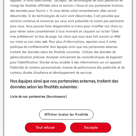
Illustration
Illustration
appareil. Si vous sélectionnez "J'accepte", les technologies de suivi prendront en
charge les finalités affichées dans la section « Nous et nos partenaires traitons
précédente
suivante
des données pour fournir ». Si vous retirez votre consentement, elles seront
désactivées. Si les technologies de suivi sont désactivées, il est possible que
certains contenus et annonces qui vous sont présentés ne soient pas pertinents
pour vous. Vous pouvez faire réapparaître ce menu pour modifier vos choix ou
FUTURE HOME
pour retirer votre consentement à tout moment en cliquant sur le lien "Gérer
Parure de lit 2 personnes en coton 57 fils imprimé ecru
mes préférences" en bas de page. Les choix que vous avez fait auront un effet
sur notre ou nos sites web. Pour plus d’informations, reportez-vous à notre
Parure de lit en coton réversible imprimé floral et vichy 57
politique de confidentialité. Nos équipes ainsi que nos partenaires externes
fils écru et noir comprenant 1 housse de couette + 2 taies
traitent des données selon les finalités suivantes : Utiliser des données de
d'oreiller 63x63cm.Avec notre parure de lit ORNELLA en
En savoir +
géolocalisation précises. Analyser activement les caractéristiques de l’appareil
100% coton, nous avons opté pour un motif floral et
Vendu par
Future Home
pour l’identification. Stocker et/ou accéder à des informations sur un appareil.
vichy.Ces motifs d'inspiration nature, déclinés dans une
Publicités et contenu personnalisés, mesure de performance des publicités et du
Couleur
gamme de tons ne
contenu, études d’audience et développement de services.
Ecru
Nos équipes ainsi que nos partenaires externes, traitent des
données selon les finalités suivantes :
Taille
Liste de nos partenaires (fournisseurs)
+1
260 x 240 cm
Afficher toutes les finalités
Livr. ou retrait dès 4/5 jours
A partir de 2,99€
Tout refuser
J'accepte
Plus d'options