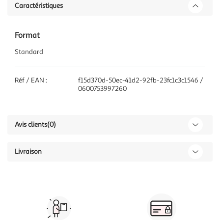
Caractéristiques
Format
Standard
Réf / EAN :
f15d370d-50ec-41d2-92fb-23fc1c3c1546 /
0600753997260
Avis clients
(0)
Livraison