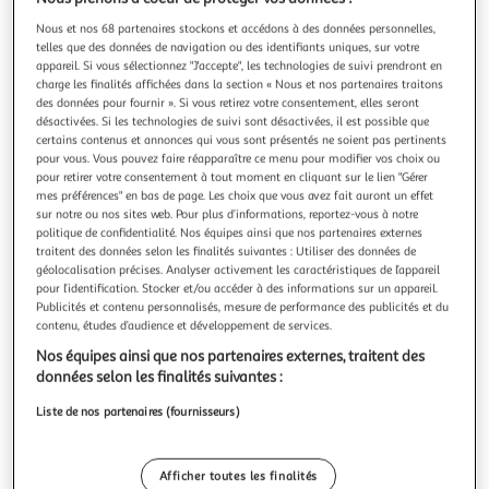
Nous et nos 68 partenaires stockons et accédons à des données personnelles,
telles que des données de navigation ou des identifiants uniques, sur votre
appareil. Si vous sélectionnez "J'accepte", les technologies de suivi prendront en
charge les finalités affichées dans la section « Nous et nos partenaires traitons
Livraison offerte
des données pour fournir ». Si vous retirez votre consentement, elles seront
désactivées. Si les technologies de suivi sont désactivées, il est possible que
Livre bill evans « further conversations with myself » à
certains contenus et annonces qui vous sont présentés ne soient pas pertinents
couverture style vinyle, fond bleu clair
pour vous. Vous pouvez faire réapparaître ce menu pour modifier vos choix ou
Découvrez « Further Conversations With Myself » de Bill
pour retirer votre consentement à tout moment en cliquant sur le lien "Gérer
mes préférences" en bas de page. Les choix que vous avez fait auront un effet
Evans sous une couverture au style vinyle. Le visuel met en
sur notre ou nos sites web. Pour plus d’informations, reportez-vous à notre
avant une photo cadrée et contrastée de l'artiste au piano,
En savoir +
politique de confidentialité. Nos équipes ainsi que nos partenaires externes
encadrée de bordures nettes pour un rendu graphique
Vendu par
GpasPlus
traitent des données selon les finalités suivantes : Utiliser des données de
affirmé. La couverture s'appuie sur un fond bleu clair et une
géolocalisation précises. Analyser activement les caractéristiques de l’appareil
typographi
Livraison dès 6/7 jours
pour l’identification. Stocker et/ou accéder à des informations sur un appareil.
Livraison offerte
Publicités et contenu personnalisés, mesure de performance des publicités et du
Plus d'options
contenu, études d’audience et développement de services.
Nos équipes ainsi que nos partenaires externes, traitent des
47,16€
Vendu par
GpasPlus
données selon les finalités suivantes :
Liste de nos partenaires (fournisseurs)
Livraison dès 5/6 jours
Livraison offerte
Plus d'options
Afficher toutes les finalités