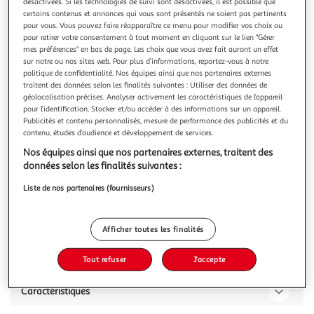
désactivées. Si les technologies de suivi sont désactivées, il est possible que
certains contenus et annonces qui vous sont présentés ne soient pas pertinents
pour vous. Vous pouvez faire réapparaître ce menu pour modifier vos choix ou
pour retirer votre consentement à tout moment en cliquant sur le lien "Gérer
mes préférences" en bas de page. Les choix que vous avez fait auront un effet
sur notre ou nos sites web. Pour plus d’informations, reportez-vous à notre
FRENCH TENDANCE
politique de confidentialité. Nos équipes ainsi que nos partenaires externes
Bombe de bain coeur senteur monoÏ
traitent des données selon les finalités suivantes : Utiliser des données de
géolocalisation précises. Analyser activement les caractéristiques de l’appareil
Bombe de bain Cœur 120 grs - Senteur Monoï
pour l’identification. Stocker et/ou accéder à des informations sur un appareil.
En savoir +
Publicités et contenu personnalisés, mesure de performance des publicités et du
120g
contenu, études d’audience et développement de services.
Nos équipes ainsi que nos partenaires externes, traitent des
Vous voulez connaître le prix de ce produit ?
données selon les finalités suivantes :
Afficher le prix
Liste de nos partenaires (fournisseurs)
Afficher toutes les finalités
Description
Tout refuser
J'accepte
Caractéristiques