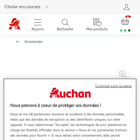
Aller
Choisir vos courses
directement
au
contenu
Aller
directement
Rayons
Recherche
Mes produits
à
la
recherche
Accessoires
Aller
directement
à
la
navigation
Aller
directement
à
Agr
la
rubrique
l'il
besoin
Continuer sans accepter
d'aide
à
Réd
20
l'il
à
Par
Nous prenons à coeur de protéger vos données !
100
le
Nous et nos 68 partenaires stockons et accédons à des données personnelles,
%
pro
telles que des données de navigation ou des identifiants uniques, sur votre
appareil. Si vous sélectionnez "J'accepte", les technologies de suivi prendront en
charge les finalités affichées dans la section « Nous et nos partenaires traitons
des données pour fournir ». Si vous retirez votre consentement, elles seront