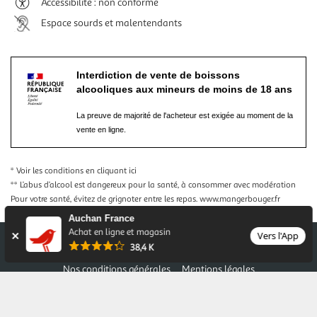
Accessibilité : non conforme
Espace sourds et malentendants
Interdiction de vente de boissons
alcooliques aux mineurs de moins de 18 ans
La preuve de majorité de l'acheteur est exigée au moment de la
vente en ligne.
* Voir les conditions
en cliquant ici
** L’abus d’alcool est dangereux pour la santé, à consommer avec modération
Pour votre santé, évitez de grignoter entre les repas.
www.mangerbouger.fr
Auchan France
Achat en ligne et magasin
Vers l'App
38,4 K
Nos conditions générales
Mentions légales
Conditions des offres et promotions
Gérer mes préférences
Politique de confidentialité
Informations légales marketplace