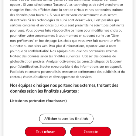
appareil. Si vous sélectionnez "J'accepte", les technologies de suivi prendront en
charge les finalités affichées dans la section « Nous et nos partenaires traitons
des données pour fournir ». Si vous retirez votre consentement, elles seront
désactivées. Si les technologies de suivi sont désactivées, il est possible que
certains contenus et annonces qui vous sont présentés ne soient pas pertinents
FRENCH TENDANCE
pour vous. Vous pouvez faire réapparaître ce menu pour modifier vos choix ou
pour retirer votre consentement à tout moment en cliquant sur le lien "Gérer
Atelier Léonie pochette de toilette femme velours
mes préférences" en bas de page. Les choix que vous avez fait auront un effet
côtelé 21cm X 17cm
sur notre ou nos sites web. Pour plus d’informations, reportez-vous à notre
Pochette de toilette Femme (21x17) - Velours côtelé
politique de confidentialité. Nos équipes ainsi que nos partenaires externes
En savoir +
traitent des données selon les finalités suivantes : Utiliser des données de
géolocalisation précises. Analyser activement les caractéristiques de l’appareil
1 pièce
pour l’identification. Stocker et/ou accéder à des informations sur un appareil.
Publicités et contenu personnalisés, mesure de performance des publicités et du
Vous voulez connaître le prix de ce produit ?
contenu, études d’audience et développement de services.
Nos équipes ainsi que nos partenaires externes, traitent des
Afficher le prix
données selon les finalités suivantes :
Liste de nos partenaires (fournisseurs)
Description
Afficher toutes les finalités
Tout refuser
J'accepte
Caractéristiques