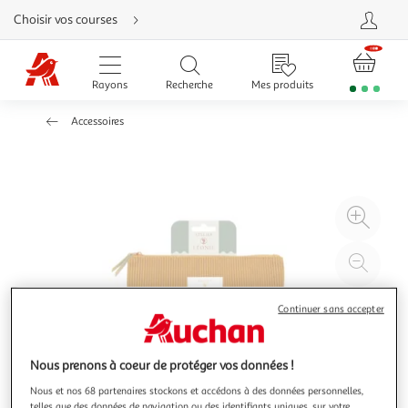
Aller
Choisir vos courses
directement
au
contenu
Aller
directement
Rayons
Recherche
Mes produits
à
la
recherche
Accessoires
Aller
directement
à
la
navigation
Aller
directement
à
Agr
la
rubrique
l'il
besoin
d'aide
à
Réd
20
l'il
à
Par
Continuer sans accepter
100
le
%
pro
Nous prenons à coeur de protéger vos données !
Nous et nos 68 partenaires stockons et accédons à des données personnelles,
telles que des données de navigation ou des identifiants uniques, sur votre