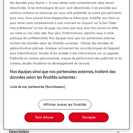
des données pour fournir ». Si vous retirez votre consentement, elles seront
désactivées. Si les technologies de suivi sont désactivées, il est possible que
certains contenus et annonces qui vous sont présentés ne soient pas pertinents
pour vous. Vous pouvez faire réapparaître ce menu pour modifier vos choix ou
pour retirer votre consentement à tout moment en cliquant sur le lien "Gérer
FREIXENET
mes préférences" en bas de page. Les choix que vous avez fait auront un effet
sur notre ou nos sites web. Pour plus d’informations, reportez-vous à notre
Espagne Cava Ice Rosé
politique de confidentialité. Nos équipes ainsi que nos partenaires externes
.
traitent des données selon les finalités suivantes : Utiliser des données de
En savoir +
géolocalisation précises. Analyser activement les caractéristiques de l’appareil
pour l’identification. Stocker et/ou accéder à des informations sur un appareil.
75cl
Publicités et contenu personnalisés, mesure de performance des publicités et du
contenu, études d’audience et développement de services.
Vous voulez connaître le prix de ce produit ?
Nos équipes ainsi que nos partenaires externes, traitent des
données selon les finalités suivantes :
Afficher le prix
Liste de nos partenaires (fournisseurs)
Afficher toutes les finalités
Interdit femme enceinte
Tout refuser
J'accepte
Description