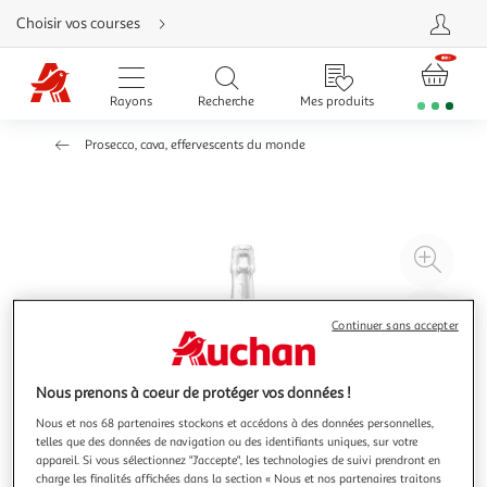
Aller
Choisir vos courses
directement
au
contenu
Aller
directement
Rayons
Recherche
Mes produits
à
la
recherche
Prosecco, cava, effervescents du monde
Aller
directement
à
la
navigation
Aller
directement
à
Agr
la
rubrique
l'il
besoin
d'aide
à
Réd
Continuer sans accepter
20
l'il
à
Par
100
le
Nous prenons à coeur de protéger vos données !
%
pro
Nous et nos 68 partenaires stockons et accédons à des données personnelles,
telles que des données de navigation ou des identifiants uniques, sur votre
appareil. Si vous sélectionnez "J'accepte", les technologies de suivi prendront en
charge les finalités affichées dans la section « Nous et nos partenaires traitons