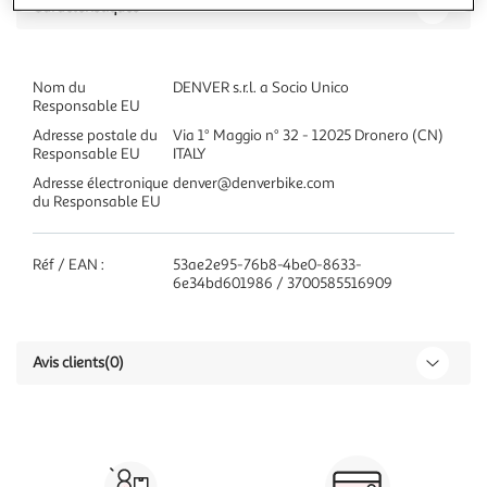
Caractéristiques
Nom du
DENVER s.r.l. a Socio Unico
Responsable EU
Adresse postale du
Via 1° Maggio n° 32 - 12025 Dronero (CN)
Responsable EU
ITALY
Adresse électronique
denver@denverbike.com
du Responsable EU
Réf / EAN :
53ae2e95-76b8-4be0-8633-
6e34bd601986 / 3700585516909
Avis clients
(0)