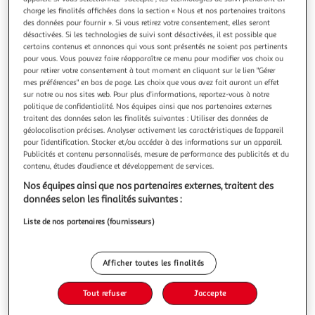
Illustration
Illustration
charge les finalités affichées dans la section « Nous et nos partenaires traitons
précédente
suivante
des données pour fournir ». Si vous retirez votre consentement, elles seront
désactivées. Si les technologies de suivi sont désactivées, il est possible que
certains contenus et annonces qui vous sont présentés ne soient pas pertinents
pour vous. Vous pouvez faire réapparaître ce menu pour modifier vos choix ou
FREERIDER
pour retirer votre consentement à tout moment en cliquant sur le lien "Gérer
mes préférences" en bas de page. Les choix que vous avez fait auront un effet
Vélo enfant - VTT 24'' Rigide Freerider pour taille de
sur notre ou nos sites web. Pour plus d’informations, reportez-vous à notre
140 cm à 160 cm - 6 Vitesses - Fourche et cadre rigide
politique de confidentialité. Nos équipes ainsi que nos partenaires externes
en acier - Jantes en aluminium - Freins V-brake
traitent des données selon les finalités suivantes : Utiliser des données de
VTT 24 Rigide Garçon Freerider pour enfant de 130 à 150
géolocalisation précises. Analyser activement les caractéristiques de l’appareil
pour l’identification. Stocker et/ou accéder à des informations sur un appareil.
cm - Cadre acier rigide - Fourche rigide - 6 vitesses indexées
Publicités et contenu personnalisés, mesure de performance des publicités et du
par poignée tournante - Dérailleur arrière indexé - Potence
En savoir +
contenu, études d’audience et développement de services.
plongeur - Freins avant et arrière V BRAKE avec étriers acier
Vous voulez connaître le prix de ce produit ?
& Leviers Alu - Jantes aluminium avec attache rapide avan
Nos équipes ainsi que nos partenaires externes, traitent des
données selon les finalités suivantes :
Afficher le prix
Liste de nos partenaires (fournisseurs)
Afficher toutes les finalités
Description
Tout refuser
J'accepte