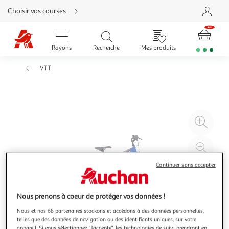
Aller
Choisir vos courses
directement
au
contenu
Aller
directement
Rayons
Recherche
Mes produits
à
la
recherche
VTT
Aller
directement
à
la
navigation
Aller
directement
à
Agr
la
rubrique
l'il
besoin
d'aide
à
Réd
20
l'il
Continuer sans accepter
à
Par
100
le
%
pro
Nous prenons à coeur de protéger vos données !
Nous et nos 68 partenaires stockons et accédons à des données personnelles,
telles que des données de navigation ou des identifiants uniques, sur votre
appareil. Si vous sélectionnez "J'accepte", les technologies de suivi prendront en