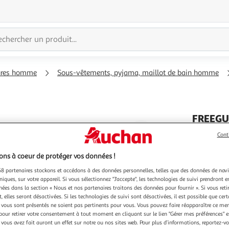
ures homme
Sous-vêtements, pyjama, maillot de bain homme
FREEG
Agrandir
Lot de 6
Cont
Un lot de
l'illustration
propose de
à
Réduire
ns à coeur de protéger vos données !
chaussette
En savoir 
200%
l'illustration
tes pieds 
8 partenaires stockons et accédons à des données personnelles, telles que des données de nav
marque. C
à
Partager
niques, sur votre appareil. Si vous sélectionnez "J'accepte", les technologies de suivi prendront e
chées dans la section « Nous et nos partenaires traitons des données pour fournir ». Si vous retir
100
le
 elles seront désactivées. Si les technologies de suivi sont désactivées, il est possible que cer
%
produit
vous sont présentés ne soient pas pertinents pour vous. Vous pouvez faire réapparaître ce me
pour retirer votre consentement à tout moment en cliquant sur le lien "Gérer mes préférences" 
 vous avez fait auront un effet sur notre ou nos sites web. Pour plus d’informations, reportez-v