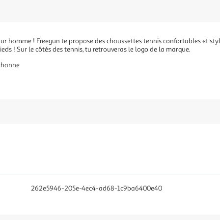
our homme ! Freegun te propose des chaussettes tennis confortables et stylé
ieds ! Sur le côtés des tennis, tu retrouveras le logo de la marque.
sthanne
262e5946-205e-4ec4-ad68-1c9ba6400e40