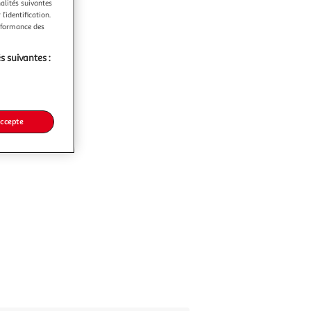
nalités suivantes
l’identification.
erformance des
s suivantes :
accepte