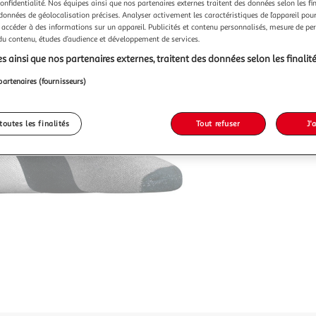
confidentialité. Nos équipes ainsi que nos partenaires externes traitent des données selon les fi
 données de géolocalisation précises. Analyser activement les caractéristiques de l’appareil pour 
 accéder à des informations sur un appareil. Publicités et contenu personnalisés, mesure de p
 du contenu, études d’audience et développement de services.
s ainsi que nos partenaires externes, traitent des données selon les finalité
partenaires (fournisseurs)
toutes les finalités
Tout refuser
J'