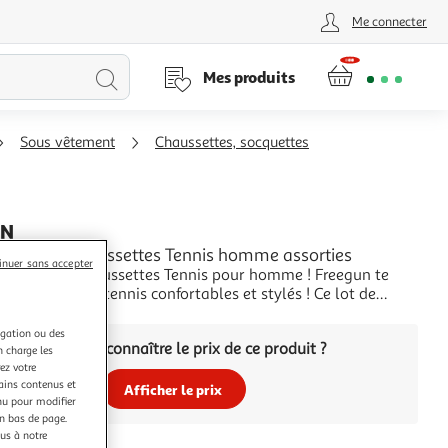
Me connecter
Lancer
Mes produits
la
Sous vêtement
Chaussettes, socquettes
recherche
UN
 Paires de Chaussettes Tennis homme assorties
inuer sans accepter
 6 paires de chaussettes Tennis pour homme ! Freegun te
s chaussettes tennis confortables et stylés ! Ce lot de
s colorées t'aidera à retrouver le confort dont ont besoin
+
! Sur le côtés des tennis, tu retrouveras le logo de la
igation ou des
Vous voulez connaître le prix de ce produit ?
oton : 68% Coton 29% Poly
n charge les
ez votre
tains contenus et
Afficher le prix
nu pour modifier
en bas de page.
ous à notre