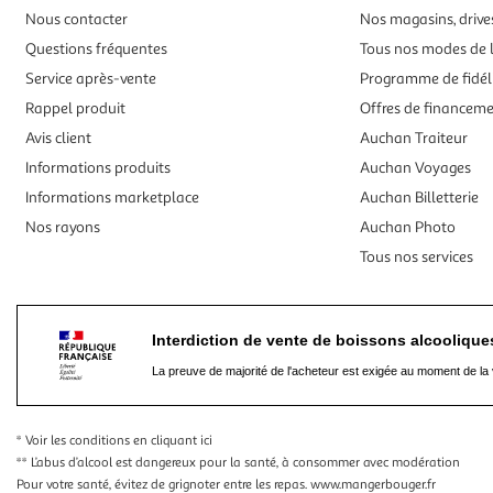
Nous contacter
Nos magasins, drives
Questions fréquentes
Tous nos modes de l
Service après-vente
Programme de fidél
Rappel produit
Offres de financem
Avis client
Auchan Traiteur
Informations produits
Auchan Voyages
Informations marketplace
Auchan Billetterie
Nos rayons
Auchan Photo
Tous nos services
Interdiction de vente de boissons alcooliqu
La preuve de majorité de l'acheteur est exigée au moment de la 
* Voir les conditions
en cliquant ici
** L’abus d’alcool est dangereux pour la santé, à consommer avec modération
Pour votre santé, évitez de grignoter entre les repas.
www.mangerbouger.fr