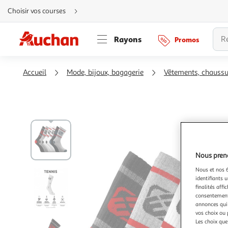
Aller
Choisir vos courses
directement
au
contenu
Aller
Rayons
Promos
directement
à
la
recherche
Aller
Accueil
Mode, bijoux, bagagerie
Vêtements, chauss
directement
à
la
navigation
Aller
directement
à
la
rubrique
besoin
d'aide
Nous preno
Nous et nos 6
identifiants u
finalités affi
consentement,
annonces qui 
vos choix ou 
Les choix que