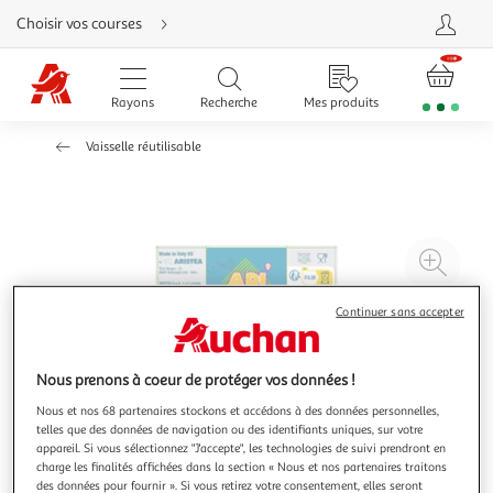
Aller
Choisir vos courses
directement
au
contenu
Aller
directement
Rayons
Recherche
Mes produits
à
la
recherche
Vaisselle réutilisable
Aller
directement
à
la
navigation
Aller
directement
à
Agr
la
rubrique
l'il
besoin
d'aide
à
Réd
Continuer sans accepter
20
l'il
à
Par
Nous prenons à coeur de protéger vos données !
100
le
Nous et nos 68 partenaires stockons et accédons à des données personnelles,
%
pro
telles que des données de navigation ou des identifiants uniques, sur votre
appareil. Si vous sélectionnez "J'accepte", les technologies de suivi prendront en
charge les finalités affichées dans la section « Nous et nos partenaires traitons
des données pour fournir ». Si vous retirez votre consentement, elles seront