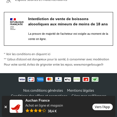
Interdiction de vente de boissons
alcooliques aux mineurs de moins de 18 ans
La preuve de majorité de l'acheteur est exigée au moment de la
vente en ligne.
* Voir les conditions
en cliquant ici
** L’abus d’alcool est dangereux pour la santé, à consommer avec modération
Pour votre santé, évitez de grignoter entre les repas.
www.mangerbouger.fr
Nos conditions générales
Mentions légales
Conditions des offres et promotions
Gérer mes préférences
Auchan France
Politique de confidentialité
Informations légales marketplace
Achat en ligne et magasin
Vers l'App
38,4 K
Auchan 2026 © Tous droits réservés