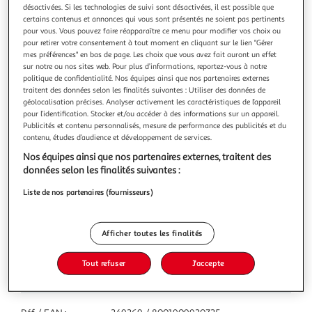
désactivées. Si les technologies de suivi sont désactivées, il est possible que
certains contenus et annonces qui vous sont présentés ne soient pas pertinents
pour vous. Vous pouvez faire réapparaître ce menu pour modifier vos choix ou
pour retirer votre consentement à tout moment en cliquant sur le lien "Gérer
mes préférences" en bas de page. Les choix que vous avez fait auront un effet
Fourchettes réutilisables
sur notre ou nos sites web. Pour plus d’informations, reportez-vous à notre
politique de confidentialité. Nos équipes ainsi que nos partenaires externes
10 pièces
traitent des données selon les finalités suivantes : Utiliser des données de
géolocalisation précises. Analyser activement les caractéristiques de l’appareil
Vous voulez connaître le prix de ce produit ?
pour l’identification. Stocker et/ou accéder à des informations sur un appareil.
Publicités et contenu personnalisés, mesure de performance des publicités et du
Afficher le prix
contenu, études d’audience et développement de services.
Nos équipes ainsi que nos partenaires externes, traitent des
données selon les finalités suivantes :
Liste de nos partenaires (fournisseurs)
Caractéristiques
Afficher toutes les finalités
Pays de fabrication
Tout refuser
J'accepte
Italie