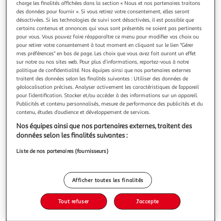
charge les finalités affichées dans la section « Nous et nos partenaires traitons
des données pour fournir ». Si vous retirez votre consentement, elles seront
désactivées. Si les technologies de suivi sont désactivées, il est possible que
certains contenus et annonces qui vous sont présentés ne soient pas pertinents
pour vous. Vous pouvez faire réapparaître ce menu pour modifier vos choix ou
pour retirer votre consentement à tout moment en cliquant sur le lien "Gérer
FONDS NOIRS, Boissel Xavier
mes préférences" en bas de page. Les choix que vous avez fait auront un effet
Un complot politique se transforme en piège mortel... Paris,
sur notre ou nos sites web. Pour plus d’informations, reportez-vous à notre
1986 : Fabien Wouters, flic désabusé de la Police judiciaire
politique de confidentialité. Nos équipes ainsi que nos partenaires externes
proche de la retraite, est pris dans un dilemme : doit-il
En savoir +
traitent des données selon les finalités suivantes : Utiliser des données de
croire cette jeune fille qui affirme que son père ne s'est pas
géolocalisation précises. Analyser activement les caractéristiques de l’appareil
Vous voulez connaître le prix de ce produit ?
suicidé mais qu'on a maquillé son meurtre ? Auprès de sa
pour l’identification. Stocker et/ou accéder à des informations sur un appareil.
Publicités et contenu personnalisés, mesure de performance des publicités et du
contenu, études d’audience et développement de services.
Afficher le prix
Nos équipes ainsi que nos partenaires externes, traitent des
données selon les finalités suivantes :
Liste de nos partenaires (fournisseurs)
Description
Afficher toutes les finalités
Caractéristiques
Tout refuser
J'accepte