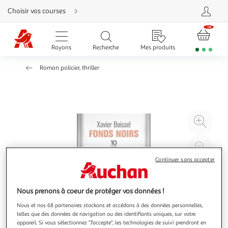
Aller
Choisir vos courses
directement
au
contenu
Aller
directement
Rayons
Recherche
Mes produits
à
la
recherche
Roman policier, thriller
Aller
directement
à
la
navigation
Aller
directement
à
Agr
la
rubrique
l'il
besoin
d'aide
à
Réd
20
l'il
Continuer sans accepter
à
Par
100
le
Nous prenons à coeur de protéger vos données !
%
pro
Nous et nos 68 partenaires stockons et accédons à des données personnelles,
telles que des données de navigation ou des identifiants uniques, sur votre
appareil. Si vous sélectionnez "J'accepte", les technologies de suivi prendront en