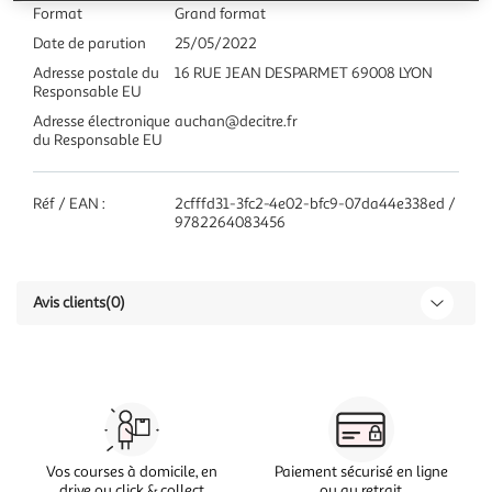
Format
Grand format
Date de parution
25/05/2022
Adresse postale du
16 RUE JEAN DESPARMET 69008 LYON
Responsable EU
Adresse électronique
auchan@decitre.fr
du Responsable EU
Réf / EAN :
2cfffd31-3fc2-4e02-bfc9-07da44e338ed /
9782264083456
Avis clients
(0)
Vos courses à domicile, en
Paiement sécurisé en ligne
drive ou click & collect
ou au retrait