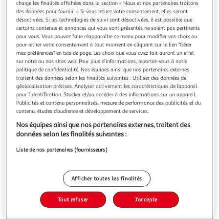
charge les finalités affichées dans la section « Nous et nos partenaires traitons
des données pour fournir ». Si vous retirez votre consentement, elles seront
désactivées. Si les technologies de suivi sont désactivées, il est possible que
certains contenus et annonces qui vous sont présentés ne soient pas pertinents
pour vous. Vous pouvez faire réapparaître ce menu pour modifier vos choix ou
pour retirer votre consentement à tout moment en cliquant sur le lien "Gérer
FLUENCE + FLUIDITE CM-6E, Battut Eric
mes préférences" en bas de page. Les choix que vous avez fait auront un effet
Un ouvrage pour travailler en même temps la fluence
sur notre ou nos sites web. Pour plus d’informations, reportez-vous à notre
(vitesse et précision du décodage des mots, des phrases,
politique de confidentialité. Nos équipes ainsi que nos partenaires externes
des textes) et la fluidité (lecture expressive). 35 modules et
En savoir +
traitent des données selon les finalités suivantes : Utiliser des données de
5 évaluations sur des textes de littérature jeunesse. Chacun
géolocalisation précises. Analyser activement les caractéristiques de l’appareil
Vous voulez connaître le prix de ce produit ?
des 35 modules propose : - Une page pour l'enseignant
pour l’identification. Stocker et/ou accéder à des informations sur un appareil.
Publicités et contenu personnalisés, mesure de performance des publicités et du
avec les élém
contenu, études d’audience et développement de services.
Afficher le prix
Nos équipes ainsi que nos partenaires externes, traitent des
données selon les finalités suivantes :
Liste de nos partenaires (fournisseurs)
Description
Afficher toutes les finalités
Caractéristiques
Tout refuser
J'accepte