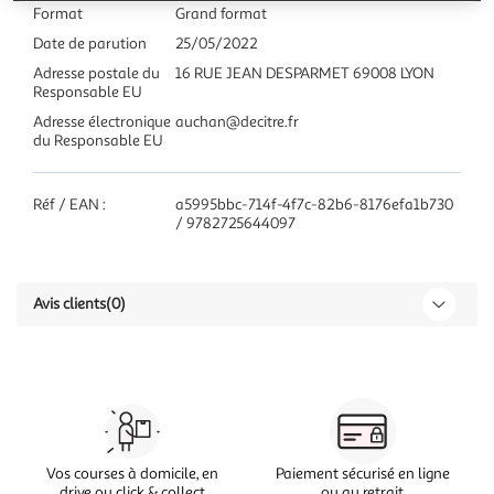
Format
Grand format
Date de parution
25/05/2022
Adresse postale du
16 RUE JEAN DESPARMET 69008 LYON
Responsable EU
Adresse électronique
auchan@decitre.fr
du Responsable EU
Réf / EAN :
a5995bbc-714f-4f7c-82b6-8176efa1b730
/ 9782725644097
Avis clients
(0)
Vos courses à domicile, en
Paiement sécurisé en ligne
drive ou click & collect
ou au retrait