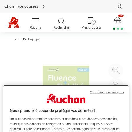
Aller
Choisir vos courses
directement
au
contenu
Aller
directement
Rayons
Recherche
Mes produits
à
la
recherche
Pédagogie
Aller
directement
à
la
navigation
Aller
directement
à
Agr
la
rubrique
l'il
besoin
d'aide
à
Réd
20
l'il
Continuer sans accepter
à
Par
100
le
Nous prenons à coeur de protéger vos données !
%
pro
Nous et nos 68 partenaires stockons et accédons à des données personnelles,
telles que des données de navigation ou des identifiants uniques, sur votre
appareil. Si vous sélectionnez "J'accepte", les technologies de suivi prendront en