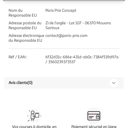
Nom du
Paris Prix Concept
Responsable EU
Adresse postale du
Zi de l'argile - Lot 107 - 06370 Mouans
Responsable EU
Sartoux
Adresse électronique
contact@paris-prix.com
du Responsable EU
Réf / EAN :
6f32d31c-686e-431d-ab0c-7384f539d97a
/ 3560239373537
Avis clients
(0)
Vos courses à domicile, en
Paiement sécurisé en ligne