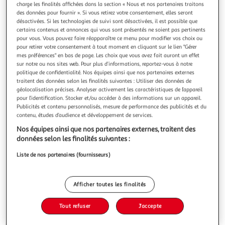
Illustration
Illustration
charge les finalités affichées dans la section « Nous et nos partenaires traitons
précédente
suivante
des données pour fournir ». Si vous retirez votre consentement, elles seront
désactivées. Si les technologies de suivi sont désactivées, il est possible que
certains contenus et annonces qui vous sont présentés ne soient pas pertinents
pour vous. Vous pouvez faire réapparaître ce menu pour modifier vos choix ou
pour retirer votre consentement à tout moment en cliquant sur le lien "Gérer
FIVE
mes préférences" en bas de page. Les choix que vous avez fait auront un effet
Plat à four rotisserie 40cm noir
sur notre ou nos sites web. Pour plus d’informations, reportez-vous à notre
Informations Techniques : Dimensions : L. 40,5 x l. 25,5 x H.
politique de confidentialité. Nos équipes ainsi que nos partenaires externes
10 cm Matière : Aluminium Spécificités : Manche toucher
traitent des données selon les finalités suivantes : Utiliser des données de
confort Diffusion rapide de la chaleur Haute résistance aux
géolocalisation précises. Analyser activement les caractéristiques de l’appareil
En savoir +
pour l’identification. Stocker et/ou accéder à des informations sur un appareil.
rayures Revêtement aspect pierre Compatible tous feux y
Publicités et contenu personnalisés, mesure de performance des publicités et du
Vous voulez connaître le prix de ce produit ?
compris induction Entretien facile Poids : 1,3 kg Couleur :
contenu, études d’audience et développement de services.
Noir
Afficher le prix
Nos équipes ainsi que nos partenaires externes, traitent des
données selon les finalités suivantes :
Liste de nos partenaires (fournisseurs)
Description
Afficher toutes les finalités
Caractéristiques
Tout refuser
J'accepte