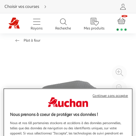
Aller
Choisir vos courses
directement
au
contenu
Aller
directement
Rayons
Recherche
Mes produits
à
la
recherche
Plat à four
Aller
directement
à
la
navigation
Aller
directement
à
Agr
la
rubrique
l'il
besoin
d'aide
à
Réd
20
l'il
Continuer sans accepter
à
Par
100
le
Nous prenons à coeur de protéger vos données !
%
pro
Nous et nos 68 partenaires stockons et accédons à des données personnelles,
telles que des données de navigation ou des identifiants uniques, sur votre
appareil. Si vous sélectionnez "J'accepte", les technologies de suivi prendront en