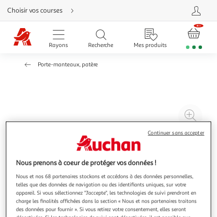
Aller
Choisir vos courses
directement
au
contenu
Aller
directement
Rayons
Recherche
Mes produits
à
la
recherche
Porte-manteaux, patère
Aller
directement
à
la
navigation
Aller
directement
à
Agr
la
rubrique
l'il
besoin
Continuer sans accepter
d'aide
à
Réd
20
l'il
à
Par
Nous prenons à coeur de protéger vos données !
100
le
Nous et nos 68 partenaires stockons et accédons à des données personnelles,
%
pro
telles que des données de navigation ou des identifiants uniques, sur votre
appareil. Si vous sélectionnez "J'accepte", les technologies de suivi prendront en
charge les finalités affichées dans la section « Nous et nos partenaires traitons
des données pour fournir ». Si vous retirez votre consentement, elles seront