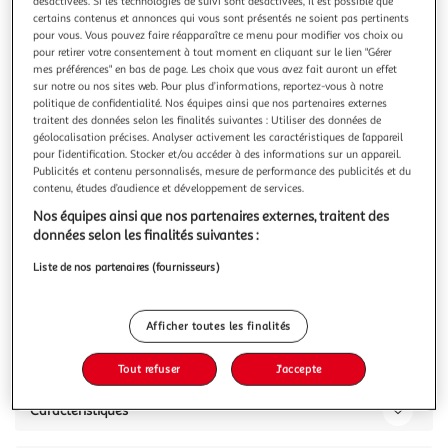
Illustration
Illustration
désactivées. Si les technologies de suivi sont désactivées, il est possible que
certains contenus et annonces qui vous sont présentés ne soient pas pertinents
précédente
suivante
pour vous. Vous pouvez faire réapparaître ce menu pour modifier vos choix ou
pour retirer votre consentement à tout moment en cliquant sur le lien "Gérer
mes préférences" en bas de page. Les choix que vous avez fait auront un effet
sur notre ou nos sites web. Pour plus d’informations, reportez-vous à notre
FIVE
politique de confidentialité. Nos équipes ainsi que nos partenaires externes
patère murale 6 crochets bois & métal 58cm blanc
traitent des données selon les finalités suivantes : Utiliser des données de
géolocalisation précises. Analyser activement les caractéristiques de l’appareil
Informations Techniques : Dimensions : L. 58 x l. 7,5 x H. 9,3
pour l’identification. Stocker et/ou accéder à des informations sur un appareil.
cm Matières : Métal & MDF Spécificités : Efficace & Pratique
Publicités et contenu personnalisés, mesure de performance des publicités et du
Patère Murale Design 6 Crochets Facile d'utilisation &
En savoir +
contenu, études d’audience et développement de services.
d'entretien Poids : 0,540 kg Couleur : Blanc
Vous voulez connaître le prix de ce produit ?
Nos équipes ainsi que nos partenaires externes, traitent des
données selon les finalités suivantes :
Afficher le prix
Liste de nos partenaires (fournisseurs)
Afficher toutes les finalités
Description
Tout refuser
J'accepte
Caractéristiques