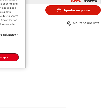
8,99€
10,99€
ar
Paris Prix
nu pour modifier
en bas de page.
Ajouter au panier
ous à notre
nalités suivantes
l’identification.
Ajouter à une liste
erformance des
s suivantes :
accepte