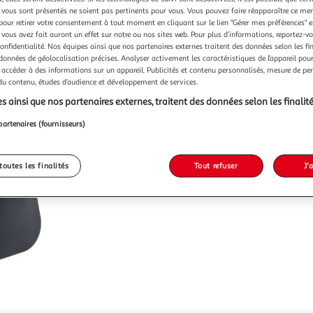
Vendu p
vous sont présentés ne soient pas pertinents pour vous. Vous pouvez faire réapparaître ce me
pour retirer votre consentement à tout moment en cliquant sur le lien "Gérer mes préférences" 
-18 %
 vous avez fait auront un effet sur notre ou nos sites web. Pour plus d’informations, reportez-v
confidentialité. Nos équipes ainsi que nos partenaires externes traitent des données selon les fi
10,99€
 données de géolocalisation précises. Analyser activement les caractéristiques de l’appareil pour 
8,99€
 accéder à des informations sur un appareil. Publicités et contenu personnalisés, mesure de p
 du contenu, études d’audience et développement de services.
s ainsi que nos partenaires externes, traitent des données selon les finalité
partenaires (fournisseurs)
toutes les finalités
Tout refuser
J'