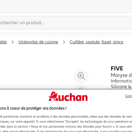
able
Ustensiles de cuisine
Cuillère, spatule, fouet, pince
FIVE
Agrandir
Maryse de
Informatio
l'illustration
Silicone &
à
Réduire
cuisine Po
En savoir 
200%
l'illustration
Cont
Vendu par
P
à
Partager
ns à coeur de protéger vos données !
100
le
8 partenaires stockons et accédons à des données personnelles, telles que des données de nav
%
produit
niques, sur votre appareil. Si vous sélectionnez "J'accepte", les technologies de suivi prendront e
chées dans la section « Nous et nos partenaires traitons des données pour fournir ». Si vous retir
 elles seront désactivées. Si les technologies de suivi sont désactivées, il est possible que cer