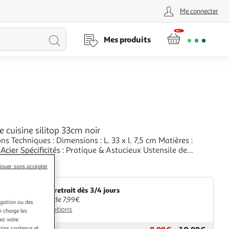
Me connecter
Lancer
Mes produits
la
recherche
 cuisine silitop 33cm noir
ns Techniques : Dimensions : L. 33 x l. 7,5 cm Matières :
 Acier Spécificités : Pratique & Astucieux Ustensile de
ids : 0,115 kg Couleur : Noir
+
inuer sans accepter
aris Prix
Livr. ou retrait dès 3/4 jours
A partir de 7,99€
igation ou des
Plus d'options
n charge les
ez votre
tains contenus et