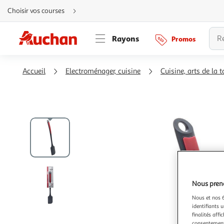
Aller
Choisir vos courses
directement
au
contenu
Aller
Rayons
Promos
directement
à
la
recherche
Aller
Accueil
Electroménager, cuisine
Cuisine, arts de la t
directement
à
la
navigation
Aller
directement
à
la
rubrique
besoin
d'aide
Nous preno
Nous et nos 6
identifiants u
finalités affi
consentement,