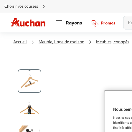
Aller
Choisir vos courses
directement
au
contenu
Aller
Rayons
Promos
directement
à
la
recherche
Aller
Accueil
Meuble, linge de maison
Meubles, canapés
directement
à
la
navigation
Aller
directement
à
la
rubrique
besoin
d'aide
Nous preno
Nous et nos 6
identifiants u
finalités affi