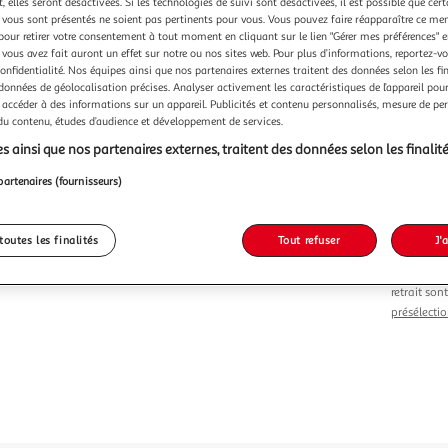
Vendu p
 elles seront désactivées. Si les technologies de suivi sont désactivées, il est possible que cer
vous sont présentés ne soient pas pertinents pour vous. Vous pouvez faire réapparaître ce me
pour retirer votre consentement à tout moment en cliquant sur le lien "Gérer mes préférences" 
 vous avez fait auront un effet sur notre ou nos sites web. Pour plus d’informations, reportez-v
confidentialité. Nos équipes ainsi que nos partenaires externes traitent des données selon les fi
 données de géolocalisation précises. Analyser activement les caractéristiques de l’appareil pour 
 accéder à des informations sur un appareil. Publicités et contenu personnalisés, mesure de p
 du contenu, études d’audience et développement de services.
Vendu p
s ainsi que nos partenaires externes, traitent des données selon les finalité
-20 %
partenaires (fournisseurs)
9,99€
7,99€
dont 0,04€ d'é
toutes les finalités
Tout refuser
J'
Le prix du 
retrait son
présélectio