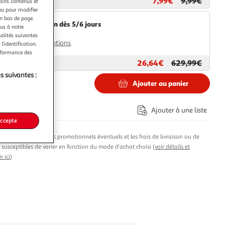
7,99€
9,99€
ar
Paris Prix
tains contenus et
nu pour modifier
en bas de page.
Livraison dès 5/6 jours
ous à notre
4,99€
nalités suivantes
Plus d'options
l’identification.
erformance des
26,64€
629,99€
ar
Multishop
s suivantes :
Ajouter au panier
Ajouter à une liste
co part. mobilier.
accepte
produit, les avantages promotionnels éventuels et les frais de livraison ou de
t susceptibles de varier en fonction du mode d'achat choisi (
voir détails et
n ici
)