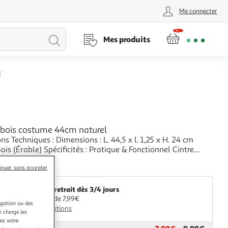
Me connecter
Lancer
Mes produits
la
e
recherche
n bois costume 44cm naturel
ns Techniques : Dimensions : L. 44,5 x l. 1,25 x H. 24 cm
Bois (Érable) Spécificités : Pratique & Fonctionnel Cintre
me Gain de place Poids : 0,22 kg Couleur : Naturel
+
inuer sans accepter
aris Prix
Livr. ou retrait dès 3/4 jours
A partir de 7,99€
igation ou des
Plus d'options
n charge les
ez votre