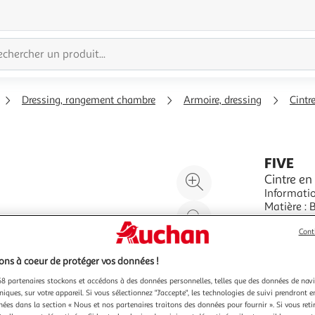
Dressing, rangement chambre
Armoire, dressing
Cintr
FIVE
Agrandir
Cintre e
Informatio
l'illustration
Matière : 
à
Réduire
pour costu
En savoir 
200%
l'illustration
Cont
Vendu par
P
à
Partager
ns à coeur de protéger vos données !
100
le
8 partenaires stockons et accédons à des données personnelles, telles que des données de nav
%
produit
niques, sur votre appareil. Si vous sélectionnez "J'accepte", les technologies de suivi prendront e
chées dans la section « Nous et nos partenaires traitons des données pour fournir ». Si vous retir