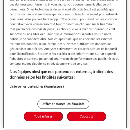
Illustration
Illustration
des données pour fournir ». Si vous retirez votre consentement, elles seront
précédente
suivante
désactivées. Si les technologies de suivi sont désactivées, il est possible que
certains contenus et annonces qui vous sont présentés ne soient pas pertinents
pour vous. Vous pouvez faire réapparaître ce menu pour modifier vos choix ou
pour retirer votre consentement à tout moment en cliquant sur le lien "Gérer
FINORI
mes préférences" en bas de page. Les choix que vous avez fait auront un effet
sur notre ou nos sites web. Pour plus d’informations, reportez-vous à notre
Finori Commode Bali 03A Chene sonoma et
politique de confidentialité. Nos équipes ainsi que nos partenaires externes
impression de canne
traitent des données selon les finalités suivantes : Utiliser des données de
Cette charmante commode Bali 01A de la marque Finori
géolocalisation précises. Analyser activement les caractéristiques de l’appareil
est specialement conçue avec un espace de stockage
pour l’identification. Stocker et/ou accéder à des informations sur un appareil.
suffisant pour garder vos divers objets essentiels bien
En savoir +
Publicités et contenu personnalisés, mesure de performance des publicités et du
organises. Dotee d'un style ethnique, d'une couleur claire et
contenu, études d’audience et développement de services.
Vous voulez connaître le prix de ce produit ?
d'une belle impression de canne lisse sur le panneau
Nos équipes ainsi que nos partenaires externes, traitent des
d'agglomere, elle constit
données selon les finalités suivantes :
Afficher le prix
Liste de nos partenaires (fournisseurs)
Afficher toutes les finalités
Description
Tout refuser
J'accepte
Caractéristiques