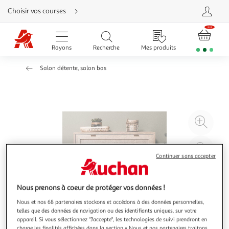
Aller
Choisir vos courses
directement
au
contenu
Aller
directement
Rayons
Recherche
Mes produits
à
la
recherche
Salon détente, salon bas
Aller
directement
à
la
navigation
Aller
directement
à
Agr
la
rubrique
l'il
besoin
d'aide
à
Réd
20
l'il
Continuer sans accepter
à
Par
100
le
Nous prenons à coeur de protéger vos données !
%
pro
Nous et nos 68 partenaires stockons et accédons à des données personnelles,
telles que des données de navigation ou des identifiants uniques, sur votre
appareil. Si vous sélectionnez "J'accepte", les technologies de suivi prendront en
charge les finalités affichées dans la section « Nous et nos partenaires traitons