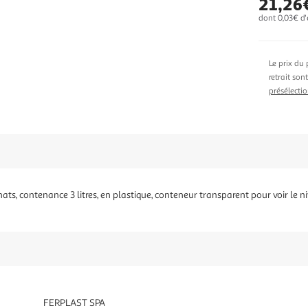
21,26
dont 0,03€ d'
Le prix du 
retrait son
présélectio
hats, contenance 3 litres, en plastique, conteneur transparent pour voir le n
FERPLAST SPA