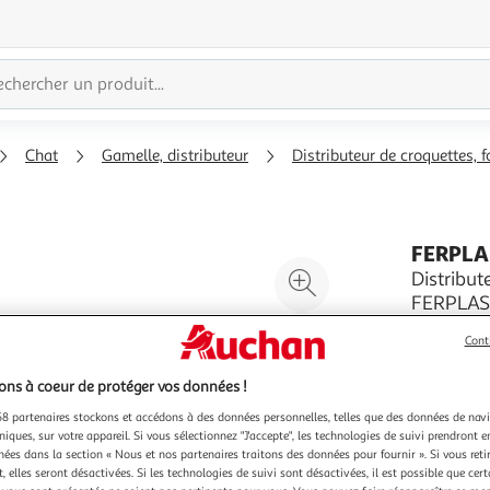
Chat
Gamelle, distributeur
Distributeur de croquettes, 
FERPLA
Agrandir
Distribut
FERPLA
l'illustration
Distribute
à
Réduire
Cont
en plastiq
200%
l'illustration
En savoir 
à
Partager
ns à coeur de protéger vos données !
Vendu par
100
le
8 partenaires stockons et accédons à des données personnelles, telles que des données de nav
niques, sur votre appareil. Si vous sélectionnez "J'accepte", les technologies de suivi prendront e
%
produit
chées dans la section « Nous et nos partenaires traitons des données pour fournir ». Si vous retir
 elles seront désactivées. Si les technologies de suivi sont désactivées, il est possible que cer