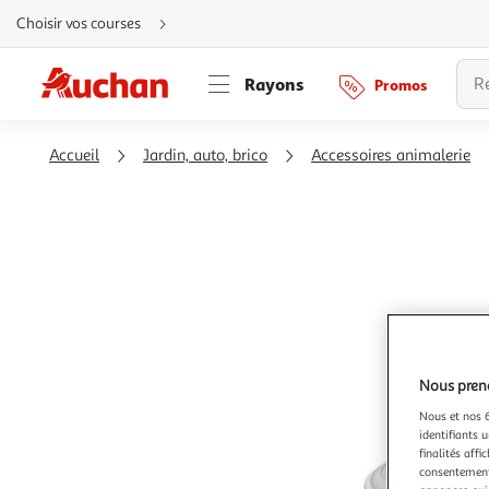
Aller
Choisir vos courses
directement
au
contenu
Aller
Rayons
Promos
directement
à
la
recherche
Aller
Accueil
Jardin, auto, brico
Accessoires animalerie
directement
à
la
navigation
Aller
directement
à
la
rubrique
besoin
d'aide
Nous preno
Nous et nos 6
identifiants u
finalités affi
consentement,