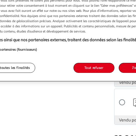
vous sont présentés ne soient pas pertinents pour vous. Vous pouvez faire réapparaître ce me
pour retirer votre consentement à tout moment en cliquant sur le lien "Gérer mes préférences" 
Vendu p
 vous avez fait auront un effet sur notre ou nos sites web. Pour plus d’informations, reportez-v
confidentialité. Nos équipes ainsi que nos partenaires externes traitent des données selon les fi
 données de géolocalisation précises. Analyser activement les caractéristiques de l’appareil pour 
 accéder à des informations sur un appareil. Publicités et contenu personnalisés, mesure de p
 du contenu, études d’audience et développement de services.
s ainsi que nos partenaires externes, traitent des données selon les finalité
Vendu p
partenaires (fournisseurs)
toutes les finalités
Tout refuser
J'
Vendu p
Vendu p