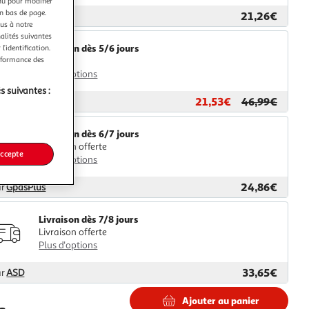
nu pour modifier
en bas de page.
21,26€
ar
2KINGS
ous à notre
nalités suivantes
Livraison dès 5/6 jours
l’identification.
erformance des
4,99€
Plus d'options
s suivantes :
21,53€
46,99€
ar
Multishop
Livraison dès 6/7 jours
Livraison offerte
accepte
Plus d'options
24,86€
ar
GpasPlus
Livraison dès 7/8 jours
Livraison offerte
Plus d'options
33,65€
ar
ASD
Ajouter au panier