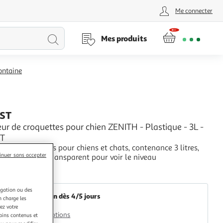
Me connecter
Lancer
Mes produits
la
fontaine
recherche
ST
eur de croquettes pour chien ZENITH - Plastique - 3L -
ST
ur de croquettes pour chiens et chats, contenance 3 litres,
inuer sans accepter
ue, conteneur transparent pour voir le niveau
+
2KINGS
igation ou des
Livraison dès 4/5 jours
n charge les
4,99€
ez votre
Plus d'options
tains contenus et