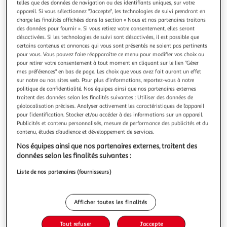
telles que des données de navigation ou des identifiants uniques, sur votre
appareil. Si vous sélectionnez "J'accepte", les technologies de suivi prendront en
charge les finalités affichées dans la section « Nous et nos partenaires traitons
des données pour fournir ». Si vous retirez votre consentement, elles seront
désactivées. Si les technologies de suivi sont désactivées, il est possible que
certains contenus et annonces qui vous sont présentés ne soient pas pertinents
FEEL NATURAL
pour vous. Vous pouvez faire réapparaître ce menu pour modifier vos choix ou
Brosse à dents bambou medium
pour retirer votre consentement à tout moment en cliquant sur le lien "Gérer
Feel Natural a conçu une gamme complète pour l’hygiène
mes préférences" en bas de page. Les choix que vous avez fait auront un effet
bucco dentaire.Le bambou naturel est un matériau
sur notre ou nos sites web. Pour plus d’informations, reportez-vous à notre
politique de confidentialité. Nos équipes ainsi que nos partenaires externes
biodégradable et recyclable.Il a également des propriétés
En savoir +
traitent des données selon les finalités suivantes : Utiliser des données de
antibactériennes, antifongiques et antimicrobiennes.Les
x1
géolocalisation précises. Analyser activement les caractéristiques de l’appareil
filaments sont d’origine végétale à base d’huile de ricin.
pour l’identification. Stocker et/ou accéder à des informations sur un appareil.
Vous voulez connaître le prix de ce produit ?
Publicités et contenu personnalisés, mesure de performance des publicités et du
contenu, études d’audience et développement de services.
Afficher le prix
Nos équipes ainsi que nos partenaires externes, traitent des
données selon les finalités suivantes :
Liste de nos partenaires (fournisseurs)
Description
Afficher toutes les finalités
Caractéristiques
Tout refuser
J'accepte