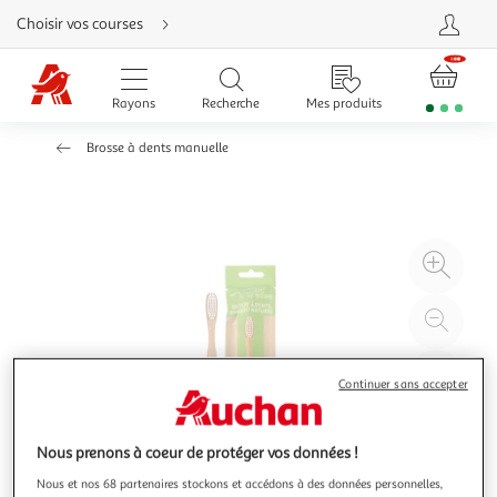
Aller
Choisir vos courses
directement
au
contenu
Aller
directement
Rayons
Recherche
Mes produits
à
la
recherche
Brosse à dents manuelle
Aller
directement
à
la
navigation
Aller
directement
à
Agr
la
rubrique
l'il
besoin
d'aide
à
Réd
20
l'il
à
Par
Continuer sans accepter
100
le
%
pro
Nous prenons à coeur de protéger vos données !
Nous et nos 68 partenaires stockons et accédons à des données personnelles,