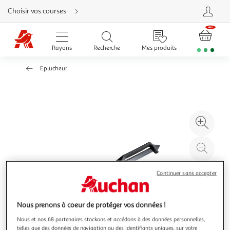
Aller
Choisir vos courses
directement
au
contenu
Aller
directement
Rayons
Recherche
Mes produits
à
la
recherche
Eplucheur
Aller
directement
à
la
navigation
Aller
directement
à
Agr
la
rubrique
l'il
besoin
d'aide
à
Réd
20
l'il
à
Par
Continuer sans accepter
100
le
%
pro
Nous prenons à coeur de protéger vos données !
Nous et nos 68 partenaires stockons et accédons à des données personnelles,
telles que des données de navigation ou des identifiants uniques, sur votre