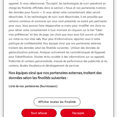
Illustration
Illustration
appareil. Si vous sélectionnez "J'accepte", les technologies de suivi prendront en
précédente
suivante
charge les finalités affichées dans la section « Nous et nos partenaires traitons
des données pour fournir ». Si vous retirez votre consentement, elles seront
désactivées. Si les technologies de suivi sont désactivées, il est possible que
certains contenus et annonces qui vous sont présentés ne soient pas pertinents
FACKELMANN
pour vous. Vous pouvez faire réapparaître ce menu pour modifier vos choix ou
pour retirer votre consentement à tout moment en cliquant sur le lien "Gérer
Eplucheur multifonction pour légumes18 cm
mes préférences" en bas de page. Les choix que vous avez fait auront un effet
fackelmann divers
sur notre ou nos sites web. Pour plus d’informations, reportez-vous à notre
LE PETIT + : Cet accessoire de cuisine est un éplucheur pour
politique de confidentialité. Nos équipes ainsi que nos partenaires externes
les légumes et les fruits, parfait pour éplucher les pommes,
traitent des données selon les finalités suivantes : Utiliser des données de
les carottes, les courgettes, les concombres et d'autres, afin
En savoir +
géolocalisation précises. Analyser activement les caractéristiques de l’appareil
pour l’identification. Stocker et/ou accéder à des informations sur un appareil.
de préparer de délicieux plats au quotidienCOMPOSITION :
Vendu par
Fackelmann
Publicités et contenu personnalisés, mesure de performance des publicités et du
Cet éplucheur à légumes est fabriqué en Allemagne en
contenu, études d’audience et développement de services.
acier
Livraison dès 4/5 jours
4,99€
Nos équipes ainsi que nos partenaires externes, traitent des
Plus d'options
données selon les finalités suivantes :
Liste de nos partenaires (fournisseurs)
8,39€
17,99€
Vendu par
Fackelmann
Livraison dès 1/2 semaines
Afficher toutes les finalités
Livraison offerte
Plus d'options
Tout refuser
J'accepte