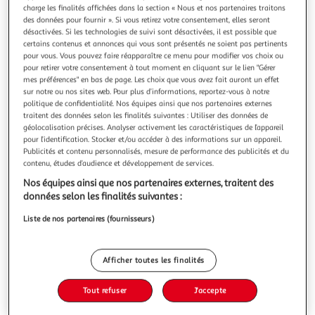
charge les finalités affichées dans la section « Nous et nos partenaires traitons
des données pour fournir ». Si vous retirez votre consentement, elles seront
désactivées. Si les technologies de suivi sont désactivées, il est possible que
certains contenus et annonces qui vous sont présentés ne soient pas pertinents
pour vous. Vous pouvez faire réapparaître ce menu pour modifier vos choix ou
pour retirer votre consentement à tout moment en cliquant sur le lien "Gérer
4.0
(45)
mes préférences" en bas de page. Les choix que vous avez fait auront un effet
ESSENTIEL B
sur notre ou nos sites web. Pour plus d’informations, reportez-vous à notre
Chargeur 20w usb-c noir
politique de confidentialité. Nos équipes ainsi que nos partenaires externes
traitent des données selon les finalités suivantes : Utiliser des données de
Charge rapide : Power Delivery Power Delivery (USB-C PD) : :
géolocalisation précises. Analyser activement les caractéristiques de l’appareil
Oui Type de chargeur : Seul Chargeur PC Marque compatile
pour l’identification. Stocker et/ou accéder à des informations sur un appareil.
: Universel
En savoir +
Publicités et contenu personnalisés, mesure de performance des publicités et du
contenu, études d’audience et développement de services.
Vous voulez connaître le prix de ce produit ?
Nos équipes ainsi que nos partenaires externes, traitent des
données selon les finalités suivantes :
Afficher le prix
Liste de nos partenaires (fournisseurs)
Afficher toutes les finalités
Description
Tout refuser
J'accepte
Caractéristiques