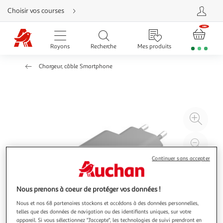
Aller
Choisir vos courses
directement
au
contenu
Aller
directement
Rayons
Recherche
Mes produits
à
la
recherche
Chargeur, câble Smartphone
Aller
directement
à
la
navigation
Aller
directement
à
Agr
la
rubrique
l'il
besoin
d'aide
à
Réd
20
l'il
Continuer sans accepter
à
Par
100
le
Nous prenons à coeur de protéger vos données !
%
pro
Nous et nos 68 partenaires stockons et accédons à des données personnelles,
telles que des données de navigation ou des identifiants uniques, sur votre
appareil. Si vous sélectionnez "J'accepte", les technologies de suivi prendront en