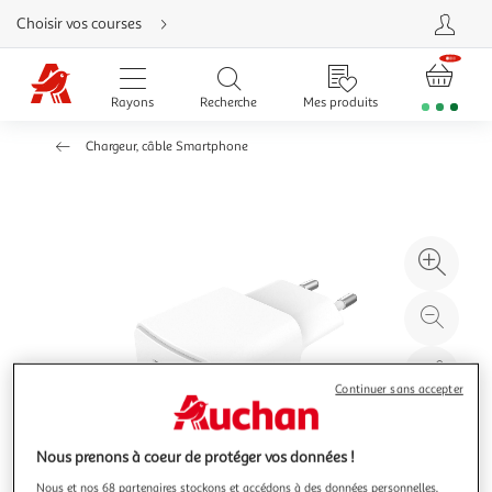
Aller
Choisir vos courses
directement
au
contenu
Aller
directement
Rayons
Recherche
Mes produits
à
la
recherche
Chargeur, câble Smartphone
Aller
directement
à
la
navigation
Aller
directement
à
Agr
la
rubrique
l'il
besoin
d'aide
à
Réd
20
l'il
à
Par
100
le
Continuer sans accepter
%
pro
Nous prenons à coeur de protéger vos données !
Nous et nos 68 partenaires stockons et accédons à des données personnelles,