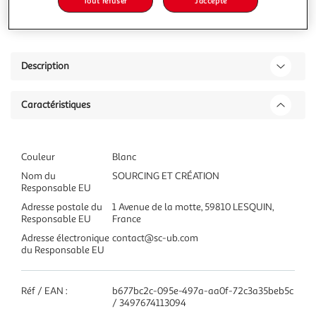
Tout refuser
J'accepte
Ajouter à une liste
Description
Caractéristiques
Couleur
Blanc
Nom du
SOURCING ET CRÉATION
Responsable EU
Adresse postale du
1 Avenue de la motte, 59810 LESQUIN,
Responsable EU
France
Adresse électronique
contact@sc-ub.com
du Responsable EU
Réf / EAN :
b677bc2c-095e-497a-aa0f-72c3a35beb5c
/ 3497674113094