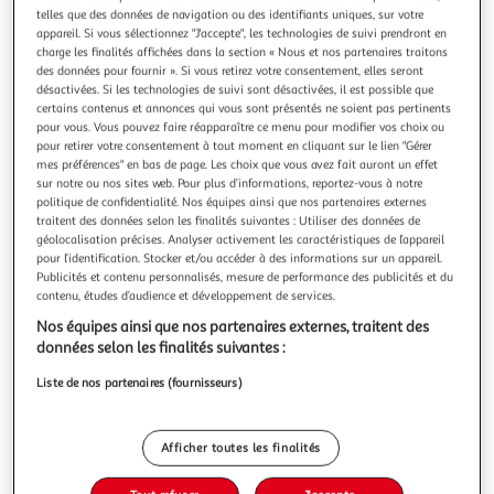
Illustration
Illustration
telles que des données de navigation ou des identifiants uniques, sur votre
précédente
suivante
appareil. Si vous sélectionnez "J'accepte", les technologies de suivi prendront en
charge les finalités affichées dans la section « Nous et nos partenaires traitons
des données pour fournir ». Si vous retirez votre consentement, elles seront
désactivées. Si les technologies de suivi sont désactivées, il est possible que
certains contenus et annonces qui vous sont présentés ne soient pas pertinents
4.2
(88)
pour vous. Vous pouvez faire réapparaître ce menu pour modifier vos choix ou
ESSENTIEL B
pour retirer votre consentement à tout moment en cliquant sur le lien "Gérer
Chargeur 12w usb-a blanc compatible iphone 17 16 15
mes préférences" en bas de page. Les choix que vous avez fait auront un effet
sur notre ou nos sites web. Pour plus d’informations, reportez-vous à notre
pro max et samsung galaxy
politique de confidentialité. Nos équipes ainsi que nos partenaires externes
Appareil compatible : Universel Couleur : Blanc Spécificités
traitent des données selon les finalités suivantes : Utiliser des données de
: 2,4A Appareil compatible : Universel
géolocalisation précises. Analyser activement les caractéristiques de l’appareil
En savoir +
pour l’identification. Stocker et/ou accéder à des informations sur un appareil.
Vendu par
Boulanger
Publicités et contenu personnalisés, mesure de performance des publicités et du
contenu, études d’audience et développement de services.
Livr. ou retrait dès 3/4 jours
Nos équipes ainsi que nos partenaires externes, traitent des
A partir de 2,99€
données selon les finalités suivantes :
Plus d'options
Liste de nos partenaires (fournisseurs)
9,99€
Vendu par
Boulanger
Ajouter au panier
Afficher toutes les finalités
9,99€
dont 0,04€ d'éco-part.