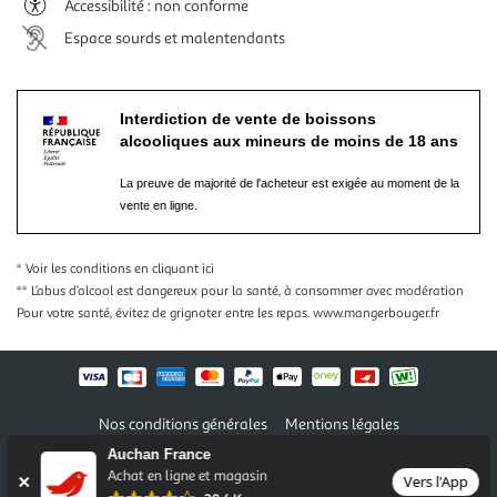
Accessibilité : non conforme
Espace sourds et malentendants
Interdiction de vente de boissons
alcooliques aux mineurs de moins de 18 ans
La preuve de majorité de l'acheteur est exigée au moment de la
vente en ligne.
* Voir les conditions
en cliquant ici
** L’abus d’alcool est dangereux pour la santé, à consommer avec modération
Pour votre santé, évitez de grignoter entre les repas.
www.mangerbouger.fr
Nos conditions générales
Mentions légales
Conditions des offres et promotions
Gérer mes préférences
Auchan France
Politique de confidentialité
Informations légales marketplace
Achat en ligne et magasin
Vers l'App