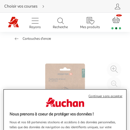
Aller
Choisir vos courses
directement
au
contenu
Aller
directement
Rayons
Recherche
Mes produits
à
la
recherche
Cartouches d'encre
Aller
directement
à
la
navigation
Aller
directement
à
Agr
la
rubrique
l'il
besoin
d'aide
à
Réd
20
l'il
à
Par
Continuer sans accepter
100
le
%
pro
Nous prenons à coeur de protéger vos données !
Nous et nos 68 partenaires stockons et accédons à des données personnelles,
telles que des données de navigation ou des identifiants uniques, sur votre