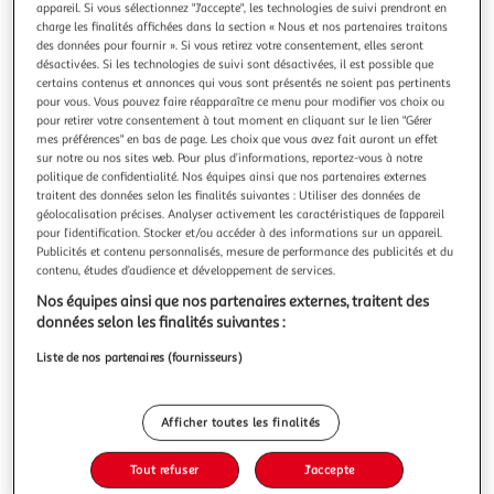
Illustration
Illustration
appareil. Si vous sélectionnez "J'accepte", les technologies de suivi prendront en
précédente
suivante
charge les finalités affichées dans la section « Nous et nos partenaires traitons
des données pour fournir ». Si vous retirez votre consentement, elles seront
désactivées. Si les technologies de suivi sont désactivées, il est possible que
certains contenus et annonces qui vous sont présentés ne soient pas pertinents
pour vous. Vous pouvez faire réapparaître ce menu pour modifier vos choix ou
4.0
(7)
pour retirer votre consentement à tout moment en cliquant sur le lien "Gérer
ESSENTIEL B
mes préférences" en bas de page. Les choix que vous avez fait auront un effet
sur notre ou nos sites web. Pour plus d’informations, reportez-vous à notre
Cartouche d'encre H302 XL Noir
politique de confidentialité. Nos équipes ainsi que nos partenaires externes
La durée de garantie est de 2 ans. Caractéristiques
traitent des données selon les finalités suivantes : Utiliser des données de
générales Consommable Pour imprimante jet d'encre Type
géolocalisation précises. Analyser activement les caractéristiques de l’appareil
de produit 1 cartouche encre XL Référence cartouche /
En savoir +
pour l’identification. Stocker et/ou accéder à des informations sur un appareil.
toner 302 Modèle compatible HP DeskJet 1110/ 1111/ 1112/
Publicités et contenu personnalisés, mesure de performance des publicités et du
Vous voulez connaître le prix de ce produit ?
2130/ 2132/ 2133/ 2134/ 3630/ 3632/ 3633/ 3634/ 3636/
contenu, études d’audience et développement de services.
3637/ 3638/
Nos équipes ainsi que nos partenaires externes, traitent des
Afficher le prix
données selon les finalités suivantes :
Liste de nos partenaires (fournisseurs)
Description
Afficher toutes les finalités
Tout refuser
J'accepte
Caractéristiques