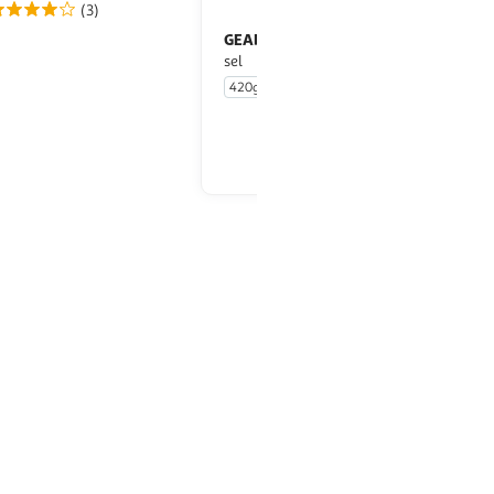
(3)
LE
GEANT VERT
Maïs sans résidu de
Maïs en grains sans
sel
420g
En drive ou livraison
En drive ou livraison
Afficher le prix
Afficher le prix