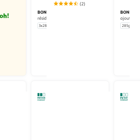
(2)
BONDUELLE
BONDUEL
Maïs en grain sans
résidu de pesticides
ajoutés
3x285g
285g
En drive ou livraison
Afficher le prix