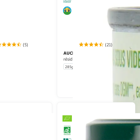
(5)
(21)
AUCHAN
Maïs croquant sans
des
résidu de pesticides sans OGM
285g
En drive ou livraison
En drive ou livraison
Afficher le prix
Afficher le prix