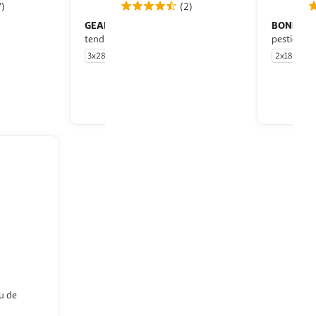
7)
(2)
GEANT VERT
BONDUEL
Maïs doux extra
tendre
pesticides
3x285g +1 offert
2x185g
u livraison
En drive ou livraison
 le prix
Afficher le prix