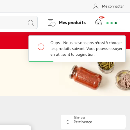
Me connecter
Lancer
Mes produits
la
Voir conditions
Oups... Nous n'avons pas réussi à charger
recherche
les produits suivant. Vous pouvez essayer
en utilisant la pagination.
Trier par
Appliquer
le