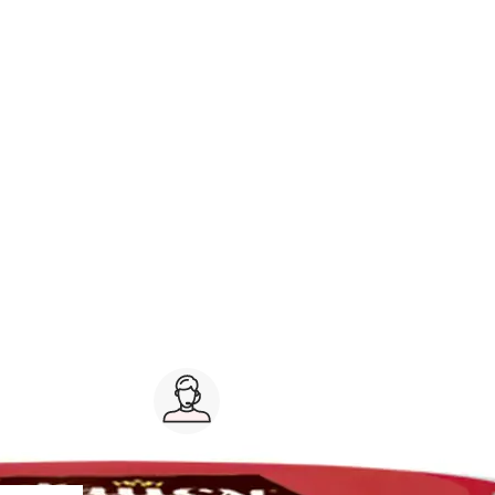
Service client 7j/7
0 jours
03 59 30 59 30
s
8h>21h, dimanche 8h30>13h