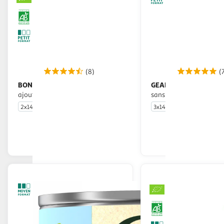
(8)
(
BONDUELLE
GEANT VERT
Maïs sans sucres
Maïs extra croquant
ajoutés bio
sans OGM cultivé en Fr
2x140g
3x140g
En drive ou livraison
En drive o
Afficher le prix
Afficher