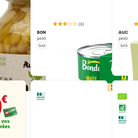
4)
(6)
BONDUELLE
AUCHAN
Maïs sans résidu de
Maïs sans résidu de
pesticides
pesticides
3x140g
3x140g
u livraison
En drive ou livraison
 le prix
Afficher le prix