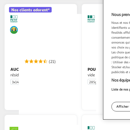
Nos clients adorent*
Nous preno
Nous et nos 6
identifiants u
finalités affi
consentement,
annonces qui 
vos choix ou 
Les choix que
politique de 
(21)
(
: Utiliser des
Stocker et/ou
AUCHAN
POUCE
Maïs croquant sans
Maïs doux en grains sous
publicités et
résidu de pesticides
vide
Nos équipe
3x140g
285g
En drive ou livraison
En drive o
Liste de nos 
Afficher le prix
Afficher
Afficher 