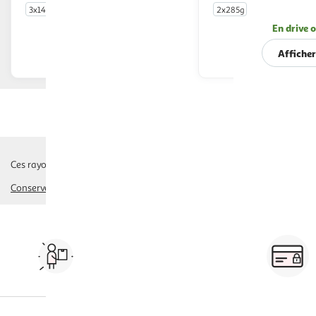
3x140g
2x285g
En drive ou livraison
En drive o
Afficher le prix
Afficher
Ces rayons pourraient également vous intéresser :
Conserves De Poisson
conserves de plats cuisinés
pâtés, foie gras, confit
Vos courses à domicile, en
drive ou click & collect