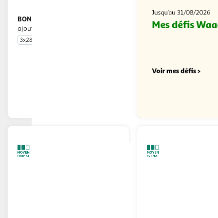
BONDUELLE
Maïs sans sucres
ajoutés
3x285g
En drive ou livraison
Afficher le prix