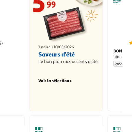
2)
BONDUEL
ajoutés
285g
u livraison
 le prix