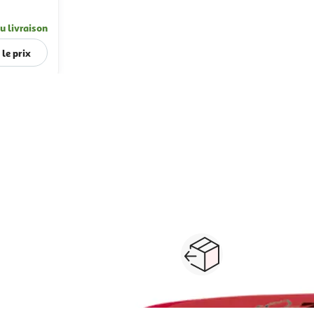
u livraison
 le prix
...
1
2
3
4
5
6
25
Suivante
s
cornichons, olives, condiments
conserves de fruits
Paiement sécurisé en ligne
Retour produits : 3
ou au retrait
pour changer d’avi