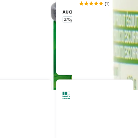
(1)
LE
AUCHAN
Maïs bio sans sucres
Maïs aux deux poivrons
270g
En drive ou livraison
En drive ou livraison
Afficher le prix
Afficher le prix