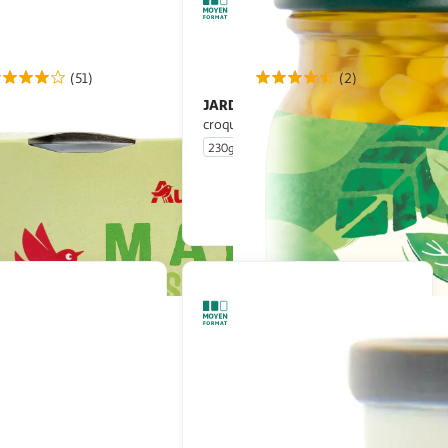
(51)
(2)
JARDIN BIO ETIC
Maïs doux
croquant en bocal
230g
En drive ou livraison
En drive ou livraison
Afficher le prix
Afficher le prix