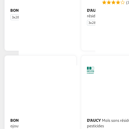
(
BONDUELLE
D'AUCY
Maïs jeunes grains
Maïs croquant sans
résidus de pesticide
3x285g
3x285g
En drive ou livraison
En drive o
Afficher le prix
Afficher
BONDUELLE
D'AUCY
Maïs sans sucres
Maïs sans résidu de
ajoutés
pesticides