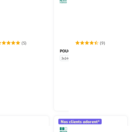
(5)
(9)
LE
POUCE
Maïs sans sucres
Maïs en conserve
3x140g
3 boites
En drive ou livraison
En drive ou livraison
Afficher le prix
Afficher le prix
Nos clients adorent*