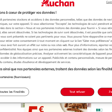
Cont
ns à coeur de protéger vos données !
8 partenaires stockons et accédons à des données personnelles, telles que des données de nav
niques, sur votre appareil. Si vous sélectionnez "J'accepte", les technologies de suivi prendront e
chées dans la section « Nous et nos partenaires traitons des données pour fournir ». Si vous retir
 elles seront désactivées. Si les technologies de suivi sont désactivées, il est possible que cer
vous sont présentés ne soient pas pertinents pour vous. Vous pouvez faire réapparaître ce me
pour retirer votre consentement à tout moment en cliquant sur le lien "Gérer mes préférences" 
 vous avez fait auront un effet sur notre ou nos sites web. Pour plus d’informations, reportez-v
confidentialité. Nos équipes ainsi que nos partenaires externes traitent des données selon les fi
9)
(5)
 données de géolocalisation précises. Analyser activement les caractéristiques de l’appareil pour 
 accéder à des informations sur un appareil. Publicités et contenu personnalisés, mesure de p
AUCHAN BIO
GEANT V
Mais doux en grains
 du contenu, études d’audience et développement de services.
sans sucres ajoutés
sans OGM 
s ainsi que nos partenaires externes, traitent des données selon les finalité
285g
3x140g
u livraison
En drive ou livraison
partenaires (fournisseurs)
 le prix
Afficher le prix
toutes les finalités
Tout refuser
J'