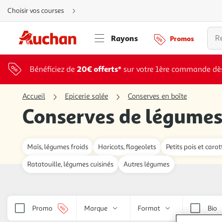
Aller
Choisir vos courses
directement
au
contenu
Aller
Rayons
Promos
directement
à
la
recherche
Aller
20€ offerts*
Bénéficiez de
sur votre 1ère commande dè
directement
à
la
navigation
Accueil
Epicerie salée
Conserves en boîte
Aller
directement
Conserves de légume
à
la
rubrique
besoin
d'aide
Maïs, légumes froids
Haricots, flageolets
Petits pois et carot
Ratatouille, légumes cuisinés
Autres légumes
Promo
Marque
Format
Bio