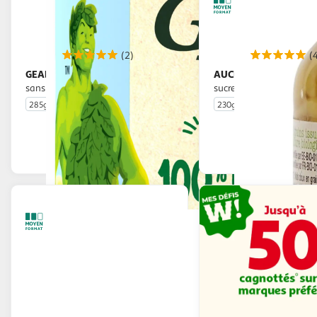
(2)
(
GEANT VERT
AUCHAN BIO
Maïs extra croquant
Maïs doux sans
sans OGM cultivé en France
sucres ajoutés en bocal
285g
230g
En drive ou livraison
En drive o
Afficher le prix
Afficher