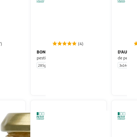
7)
(4)
BONDUELLE
D'AUCY
Maïs sans résidu de
Maïs croquant sans résidu
ance
pesticides
de pestici
285g
3x140g
u livraison
En drive ou livraison
 le prix
Afficher le prix