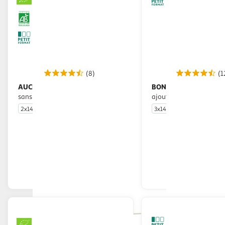
(8)
(1
AUCHAN BIO
BONDUELLE
Maïs doux en grains
Maïs sans sucres
sans sucres ajoutés
ajoutés
2x140g
3x140g
En drive ou livraison
En drive o
Afficher le prix
Afficher