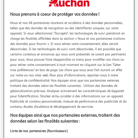
Illustration
Illustration
précédente
suivante
Nous prenons à coeur de protéger vos données !
Nous et nos 68 partenaires stockons et accédons à des données personnelles,
telles que des données de navigation ou des identifiants uniques, sur votre
EMTEC
appareil. Si vous sélectionnez "J'accepte", les technologies de suivi prendront en
Clé USB3.2 16GO SECUREB120
charge les finalités affichées dans la section « Nous et nos partenaires traitons
Clé USB 16 Go
des données pour fournir ». Si vous retirez votre consentement, elles seront
désactivées. Si les technologies de suivi sont désactivées, il est possible que
En savoir +
certains contenus et annonces qui vous sont présentés ne soient pas pertinents
Garantie fabricant: 5 ans *
pour vous. Vous pouvez faire réapparaître ce menu pour modifier vos choix ou
pour retirer votre consentement à tout moment en cliquant sur le lien "Gérer
Auchan
Vendu par
mes préférences" en bas de page. Les choix que vous avez fait auront un effet
sur notre ou nos sites web. Pour plus d’informations, reportez-vous à notre
Livr. ou retrait dès 4/5 jours
politique de confidentialité. Nos équipes ainsi que nos partenaires externes
A partir de 3,00€ - Retrait offert dès 35€
traitent des données selon les finalités suivantes : Utiliser des données de
Plus d'options
géolocalisation précises. Analyser activement les caractéristiques de l’appareil
pour l’identification. Stocker et/ou accéder à des informations sur un appareil.
Publicités et contenu personnalisés, mesure de performance des publicités et du
12,99€
Ajouter au panier
contenu, études d’audience et développement de services.
12,99€ / pce
Nos équipes ainsi que nos partenaires externes, traitent des
dont 0,01€ d'éco-part.
données selon les finalités suivantes :
Ajouter à une liste
dont 1,80€ de rem. copié privée.
Liste de nos partenaires (fournisseurs)