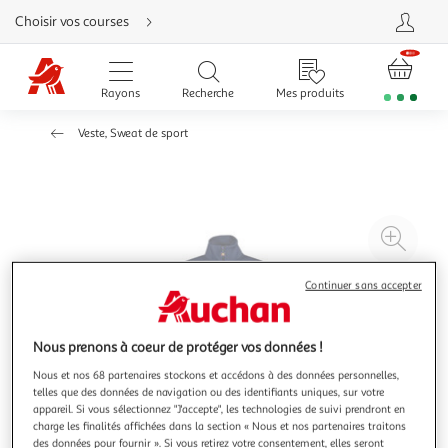
Aller
Choisir vos courses
directement
au
contenu
Aller
directement
Rayons
Recherche
Mes produits
à
la
recherche
Veste, Sweat de sport
Aller
directement
à
la
navigation
Aller
directement
à
Agr
la
rubrique
l'il
besoin
d'aide
à
Réd
Continuer sans accepter
20
l'il
à
Par
Nous prenons à coeur de protéger vos données !
100
le
Nous et nos 68 partenaires stockons et accédons à des données personnelles,
%
pro
telles que des données de navigation ou des identifiants uniques, sur votre
appareil. Si vous sélectionnez "J'accepte", les technologies de suivi prendront en
charge les finalités affichées dans la section « Nous et nos partenaires traitons
des données pour fournir ». Si vous retirez votre consentement, elles seront