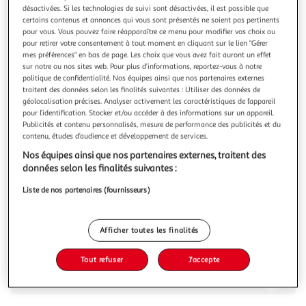
désactivées. Si les technologies de suivi sont désactivées, il est possible que
certains contenus et annonces qui vous sont présentés ne soient pas pertinents
pour vous. Vous pouvez faire réapparaître ce menu pour modifier vos choix ou
pour retirer votre consentement à tout moment en cliquant sur le lien "Gérer
mes préférences" en bas de page. Les choix que vous avez fait auront un effet
ELLESSE
sur notre ou nos sites web. Pour plus d’informations, reportez-vous à notre
politique de confidentialité. Nos équipes ainsi que nos partenaires externes
Veste Homme Ellesse Spinella Track Top
traitent des données selon les finalités suivantes : Utiliser des données de
Veste homme de la marque Ellesse !Manches longuesCol
géolocalisation précises. Analyser activement les caractéristiques de l’appareil
montantFermeture zippéeColoris : Marine2
pour l’identification. Stocker et/ou accéder à des informations sur un appareil.
pochesComposition : 96% polyester , 4% élasthanne
En savoir +
Publicités et contenu personnalisés, mesure de performance des publicités et du
contenu, études d’audience et développement de services.
Vous voulez connaître le prix de ce produit ?
Nos équipes ainsi que nos partenaires externes, traitent des
données selon les finalités suivantes :
Afficher le prix
Liste de nos partenaires (fournisseurs)
Afficher toutes les finalités
Description
Tout refuser
J'accepte
Caractéristiques