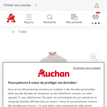
Aller
Choisir vos courses
directement
au
contenu
Aller
directement
Rayons
Recherche
Mes produits
à
la
recherche
T-shirt
Aller
directement
à
la
navigation
Aller
directement
à
Agr
la
rubrique
l'il
besoin
d'aide
à
Réd
Continuer sans accepter
20
l'il
à
Par
Nous prenons à coeur de protéger vos données !
100
le
Nous et nos 68 partenaires stockons et accédons à des données personnelles,
%
pro
telles que des données de navigation ou des identifiants uniques, sur votre
appareil. Si vous sélectionnez "J'accepte", les technologies de suivi prendront en
charge les finalités affichées dans la section « Nous et nos partenaires traitons
des données pour fournir ». Si vous retirez votre consentement, elles seront