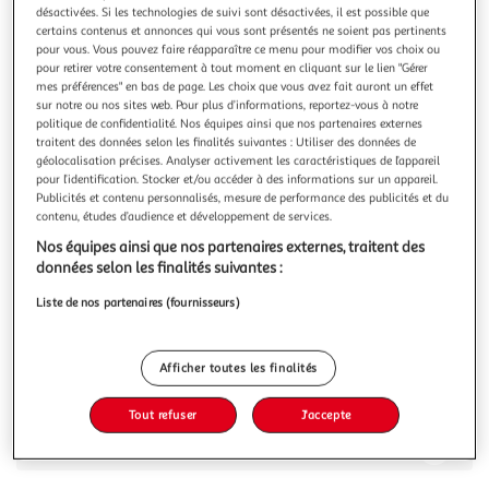
Illustration
Illustration
désactivées. Si les technologies de suivi sont désactivées, il est possible que
précédente
suivante
certains contenus et annonces qui vous sont présentés ne soient pas pertinents
pour vous. Vous pouvez faire réapparaître ce menu pour modifier vos choix ou
pour retirer votre consentement à tout moment en cliquant sur le lien "Gérer
mes préférences" en bas de page. Les choix que vous avez fait auront un effet
ELLESSE
sur notre ou nos sites web. Pour plus d’informations, reportez-vous à notre
politique de confidentialité. Nos équipes ainsi que nos partenaires externes
T shirt Homme Ellesse Caserio
traitent des données selon les finalités suivantes : Utiliser des données de
Optez pour ce t-shirt Ellesse disponible à petit prix !-
géolocalisation précises. Analyser activement les caractéristiques de l’appareil
Coloris . gris- Manches courtes- 100% coton- Col rond-
pour l’identification. Stocker et/ou accéder à des informations sur un appareil.
Coupe altique
En savoir +
Publicités et contenu personnalisés, mesure de performance des publicités et du
contenu, études d’audience et développement de services.
Vous voulez connaître le prix de ce produit ?
Nos équipes ainsi que nos partenaires externes, traitent des
données selon les finalités suivantes :
Afficher le prix
Liste de nos partenaires (fournisseurs)
Afficher toutes les finalités
Description
Tout refuser
J'accepte
Caractéristiques